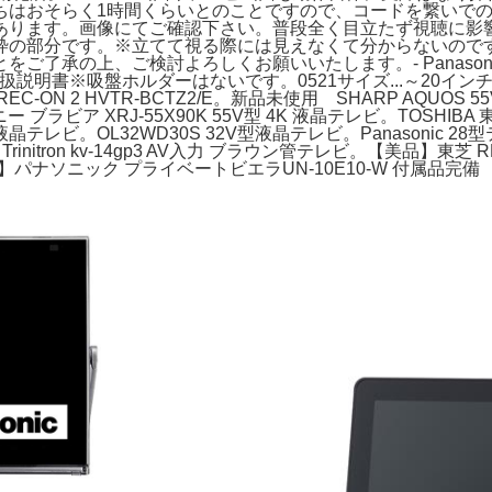
ちはおそらく1時間くらいとのことですので、コードを繋いで
あります。画像にてご確認下さい。普段全く目立たず視聴に影
枠の部分です。※立てて視る際には見えなくて分からないので
の上、ご検討よろしくお願いいたします。- Panasonic- UN-
書※吸盤ホルダーはないです。0521サイズ...～20インチ。パナ
EC-ON 2 HVTR-BCTZ2/E。新品未使用 SHARP AQUOS
 ブラビア XRJ-55X90K 55V型 4K 液晶テレビ。TOSHIBA 東芝
晶テレビ。OL32WD30S 32V型液晶テレビ。Panasonic 2
rinitron kv-14gp3 AV入力 ブラウン管テレビ。【美品】東芝 
021年製】パナソニック プライベートビエラUN-10E10-W 付属品完備