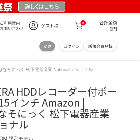
業祭
詳しくは
こちら
合計金額
ご利用案内
0
ゲスト様
0円
お問い合わせ
変更
ログイン
新規会員登録
ic ぱなそにっく 松下電器産業 National ナショナル
 VIERA HDDレコーダー付ポー
インチ Amazon |
c ぱなそにっく 松下電器産業
ナショナル
.COM 限定モデル