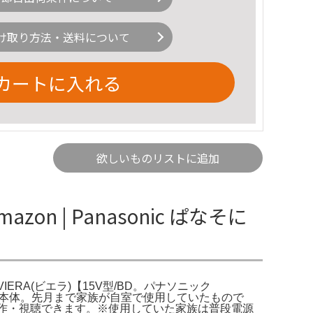
け取り方法・送料について
カートに入れる
欲しいものリストに追加
on | Panasonic ぱなそに
ートVIERA(ビエラ)【15V型/BD。パナソニック
ルテレビ本体。先月まで家族が自室で使用していたもので
作・視聴できます。※使用していた家族は普段電源