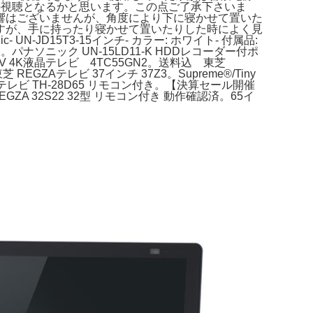
の視聴となるかと思います。この点ご了承下さいま
響はございませんが、角度により下に寝かせて置いた
すが、手に持ったり寝かせて置いたりした時によく見
JD15T3-15インチ- カラー: ホワイト- 付属品:
ソニック UN-15LD11-K HDDレコーダー付ポ
 55V 4K液晶テレビ 4TC55GN2。送料込 東芝
 REGZAテレビ 37インチ 37Z3。Supreme®/Tiny
8型テレビ TH-28D65 リモコン付き。【決算セール開催
REGZA 32S22 32型 リモコン付き 動作確認済。65イ