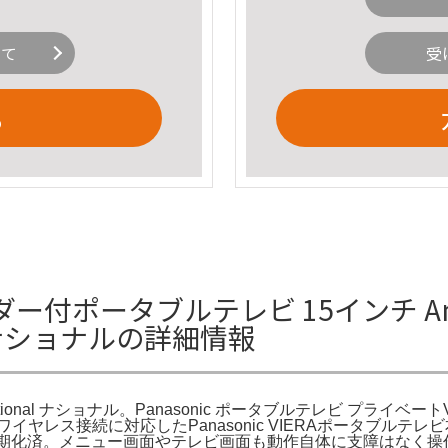
いて
受
る
コーダー付ポータブルテレビ 15インチ Amaz
l ナショナルの詳細情報
 National ナショナル。Panasonic ポータブルテレビ プライベ
ク。ワイヤレス接続に対応したPanasonic VIERAポータブ
初期化済。メニュー画面やテレビ画面も動作自体に支障はなく操