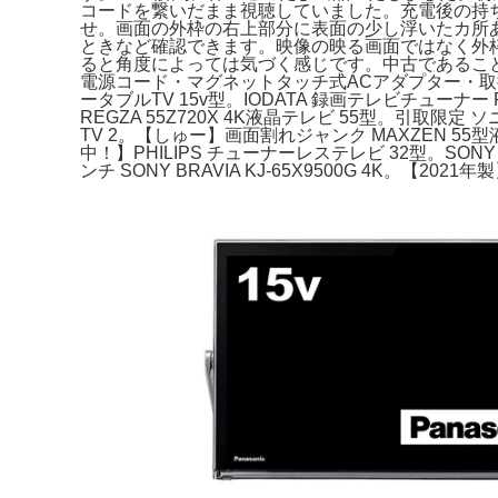
コードを繋いだまま視聴していました。充電後の持
せ。画面の外枠の右上部分に表面の少し浮いたカ所
ときなど確認できます。映像の映る画面ではなく外
ると角度によっては気づく感じです。中古であることをご了承
電源コード・マグネットタッチ式ACアダプター・取扱説明
ータブルTV 15v型。IODATA 録画テレビチューナー R
REGZA 55Z720X 4K液晶テレビ 55型。引取限定 ソニー
TV 2。【しゅー】画面割れジャンク MAXZEN 55型液
中！】PHILIPS チューナーレステレビ 32型。SONY T
ンチ SONY BRAVIA KJ-65X9500G 4K。【2