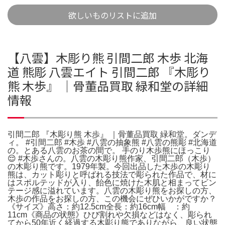
欲しいものリストに追加
【八雲】木彫り熊 引間二郎 木歩 北海
道 熊彫 八雲エイト 引間二郎 『木彫り
熊 木歩』 ｜骨董品買取 緑和堂の詳細
情報
引間二郎 『木彫り熊 木歩』 ｜骨董品買取 緑和堂。ダンデ
ィ。 #引間二郎 #木歩 #八雲の抽象熊 #八雲の熊彫 #北海道
の。とある八雲のお茶の間で。 手のり木歩熊にほっこり
😌 #木歩さんの。八雲の木彫り熊作家、引間二郎（木歩）
の木彫り熊です。1979年製。今回出品した木歩の木彫り
熊は、カット彫りと呼ばれる技法で彫られた作品で、材に
はスポルテッドが入り、飴色に焼けた木肌と相まってビン
テージ感に溢れています。八雲の木彫り熊をお探しの方、
木歩の作品をお探しの方、この機会にぜひいかがですか？
《サイズ》高さ：約12.5cm全長：約16cm幅 ：約
11cm《商品の状態》ひび割れや欠損などはなく、彫られ
てから50年近く経過する木彫り熊でありながら、良い状態