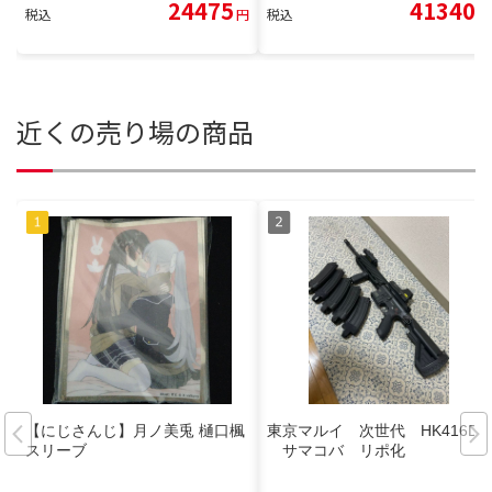
24475
41340
税込
円
税込
円
近くの売り場の商品
【にじさんじ】月ノ美兎 樋口楓
東京マルイ 次世代 HK416D
スリーブ
サマコバ リポ化