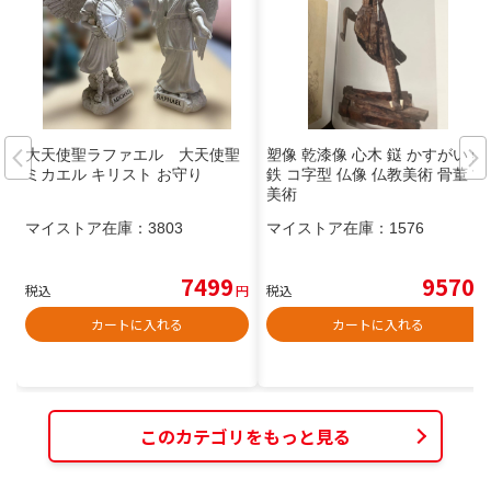
大天使聖ラファエル 大天使聖
塑像 乾漆像 心木 鎹 かすがい 鍛
ミカエル キリスト お守り
鉄 コ字型 仏像 仏教美術 骨董 古
美術
マイストア在庫：
3803
マイストア在庫：
1576
7499
9570
税込
円
税込
円
カートに入れる
カートに入れる
このカテゴリをもっと見る