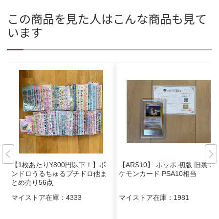
この商品を見た人はこんな商品も見て
います
【1枚あたり¥800円以下！】ボ
【ARS10】 ポッポ 初版 旧裏 ポ
ンドロうるちゅるプチドロ他ま
ケモンカード PSA10相当
とめ売り56点
マイストア在庫：
4333
マイストア在庫：
1981