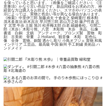
を保っていると思います。（画像をご確認ください）《注
意事項》かなり古い作品です。新品同様をお求めの方、神
経質な方は購入をお控えください。スマホやパソコンの表
示によっては、実物と色合い等が異なる場合があります。
《検索》中里伊三郎 加藤貞夫 十倉金之 柴崎重行 根本勲
茂木多喜治 鈴木吉次 早川惣三郎 若山万之助 藤戸竹喜 志
す 北雪 牛歩 土龍 旭川 松井梅太郎 白老 細越春松。引間二
郎（木歩）木彫り熊。八雲 木彫熊 木歩 美品。仏像
書道 白銅 文鎮 アンティーク。ブロンズ製 置物 彫
刻 古美術 骨董 J. Holland。観音像 木彫 彩色仏
像 全身 置物。銅製 透かし彫り 小鳥オブジェ 置物 和風
インテリア 工芸品。最高級 中国 蘇州 手工刺繍 美術品 ハ
ンドメイド