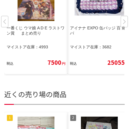
一番くじ ウマ娘 A D E ラストワ
アイナナ EXPO 缶バッジ 百 痛
ン賞 まとめ売り
バ
マイストア在庫：
4993
マイストア在庫：
3682
7500
25055
税込
円
税込
円
近くの売り場の商品