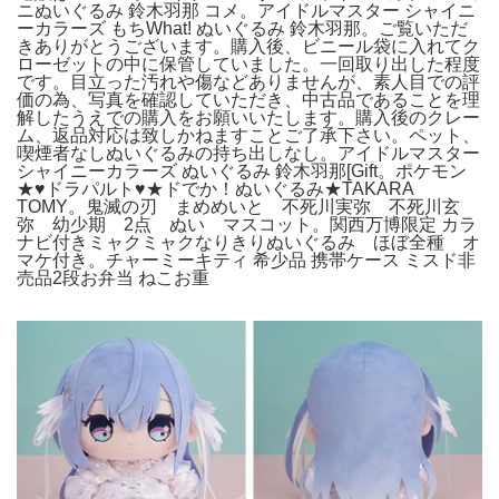
ニぬいぐるみ 鈴木羽那 コメ。アイドルマスター シャイニ
ーカラーズ もちWhat! ぬいぐるみ 鈴木羽那。ご覧いただ
きありがとうございます。購入後、ビニール袋に入れてク
ローゼットの中に保管していました。一回取り出した程度
です。目立った汚れや傷などありませんが、素人目での評
価の為、写真を確認していただき、中古品であることを理
解したうえでの購入をお願いいたします。購入後のクレー
ム、返品対応は致しかねますことご了承下さい。ペット、
喫煙者なしぬいぐるみの持ち出しなし。アイドルマスター
シャイニーカラーズ ぬいぐるみ 鈴木羽那[Gift。ポケモン
★♥ドラパルト♥★ドでか！ぬいぐるみ★TAKARA
TOMY。鬼滅の刃 まめめいと 不死川実弥 不死川玄
弥 幼少期 2点 ぬい マスコット。関西万博限定 カラ
ナビ付きミャクミャクなりきりぬいぐるみ ほぼ全種 オ
マケ付き。チャーミーキティ 希少品 携帯ケース ミスド非
売品2段お弁当 ねこお重