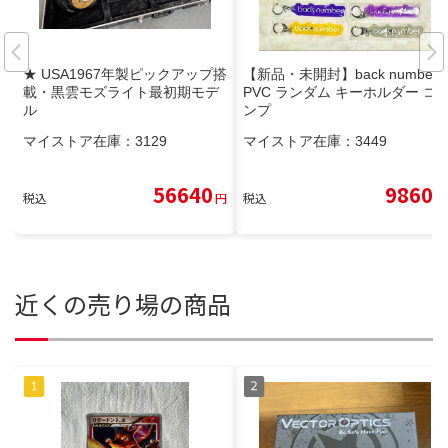
★ USA1967年製ピックアップ搭
【新品・未開封】back number
載・黒雲モズライト最初期モデ
PVC ランダム キーホルダー コ
ル
ンプ
マイストア在庫：
3129
マイストア在庫：
3449
56640
9860
税込
円
税込
円
近くの売り場の商品