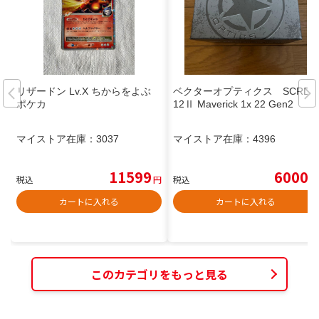
リザードン Lv.X ちからをよぶ
ベクターオプティクス SCRD-
ポケカ
12Ⅱ Maverick 1x 22 Gen2
マイストア在庫：
3037
マイストア在庫：
4396
11599
6000
税込
円
税込
円
カートに入れる
カートに入れる
このカテゴリをもっと見る