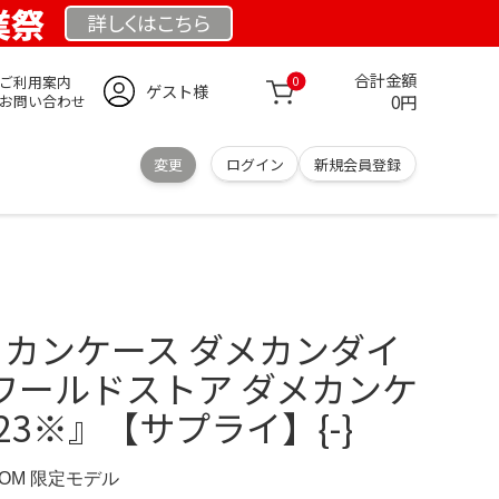
業祭
詳しくは
こちら
合計金額
ご利用案内
0
ゲスト様
0円
お問い合わせ
変更
ログイン
新規会員登録
ダメカンケース ダメカンダイ
3 ワールドストア ダメカンケ
23※』【サプライ】{-}
.COM 限定モデル