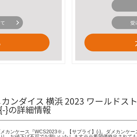
いて
受
る
メカンダイス 横浜 2023 ワールド
{-}の詳細情報
ダメカンケース『WCS2023※』【サプライ】{-}。ダメカンケー
売り、お値下げ不可でお願いいたします※※希望価格出されても