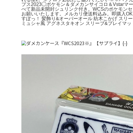
プス2023◯ポケモン＆ダメカンサイコロ＆Vstarマ
べて新品未開封シュリンク付き。WCSのポケモン
お願いいたします。メルカリ便送料込み。即購入OKです
すぽっ！ 髪飾り&オーバーオール 紡木こかげ スリー
ミュシャ風 アグネスタキオン スリーブ&プレイマット