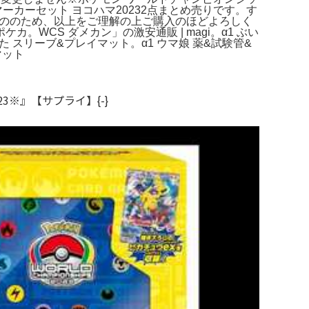
rマーカーセット ヨコハマ20232点まとめ売りです。す
もののため、以上をご理解の上ご購入のほどよろしく
WCS ダメカン」の激安通販 | magi。α1 ぶい
た スリーブ&プレイマット。α1 ウマ娘 薬&試験管&
マット