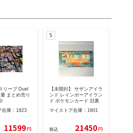
リーブ Duel
【未開封】 サザンアイラ
s 大量 まとめ売り
ンド レインボーアイラン
少
ド ポケモンカード 旧裏
ア在庫：
1823
マイストア在庫：
1801
11599
21450
円
円
税込