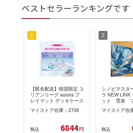
ベストセラーランキングです
【匿名配送】韓国限定 コ
シノビマスター
リアンリーグ aurora プ
ラ NEW LIN
レイマット デッキケース
ット 雪泉 
ト
マイストア在庫：
2706
マイストア在
6844
円
税込
税込