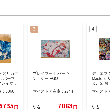
 閃乱カグ
プレイマット バーヴァ
デュエマ ス
K ラバーマ
ン・シー FGO
Master
プレイマッ
まとめ 希
庫：
3868
マイストア在庫：
2744
マイスト
6735
7083
円
円
税込
税込