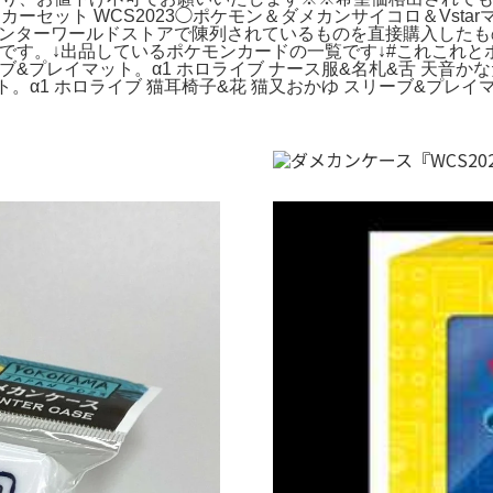
ーカーセット WCS2023◯ポケモン＆ダメカンサイコロ＆Vsta
センターワールドストアで陳列されているものを直接購入した
。↓出品しているポケモンカードの一覧です↓#これこれとポケカ。
ブ&プレイマット。α1 ホロライブ ナース服&名札&舌 天音かな
。α1 ホロライブ 猫耳椅子&花 猫又おかゆ スリーブ&プレイ