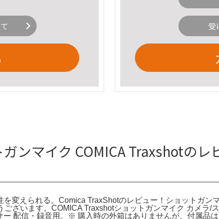
いて
受
る
 ショットガンマイク COMICA Trax
指向性を変えられる。Comica TraxShotのレビュー！ショッ
ありがとうございます。COMICA Traxshotショットガンマイク
対応ミキサー 配信・録音用。※ 購入時の外箱はありませんが、付属品は全て