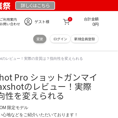
業祭
詳しくは
こちら
合計金額
ご利用案内
0
ゲスト様
0円
お問い合わせ
変更
ログイン
新規会員登録
 Traxshotのレビュー！実際の音質は？指向性を変えられる
axshot Pro ショットガンマイ
Traxshotのレビュー！実際
向性を変えられる
.COM 限定モデル
の使い心地などをご紹介いただいております！