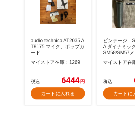
audio-technica AT2035 A
ビンテージ SH
T8175 マイク、ポップガ
A ダイナミ
ード
SM58/SM5
マイストア在庫：
1269
マイストア在
6444
円
税込
税込
カートに入れる
カートに