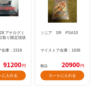
g 28 アナログミ
ソニア SR PSA10
【引取り限定現状
ア在庫：
2319
マイストア在庫：
1638
91200
20900
円
円
税込
トに入れる
カートに入れる