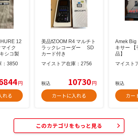
URE 12
美品❗️ZOOM R4 マルチト
Amek Bi
ックマイク
ラックレコーダー SD
キサー 
7メキシコ製
カード付き
品】
庫：
3850
マイストア在庫：
2756
マイスト
6844
10730
円
円
税込
税込
入れる
カートに入れる
カー
このカテゴリをもっと見る