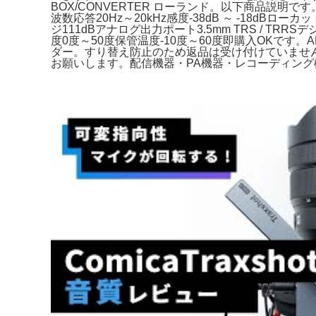
BOX/CONVERTER ローランド。以下商品説明です
波数応答20Hz～20kHz感度-38dB ～ -18dBロー
ジ111dBアナログ出力ポート3.5mm TRS / TRRSデジ
度0度～50度保管温度-10度～60度即購入OKです。AR
ダー。すり替え防止のため返品は受け付けていませんので
お願いします。配信機器・PA機器・レコーディング機器 Dr A