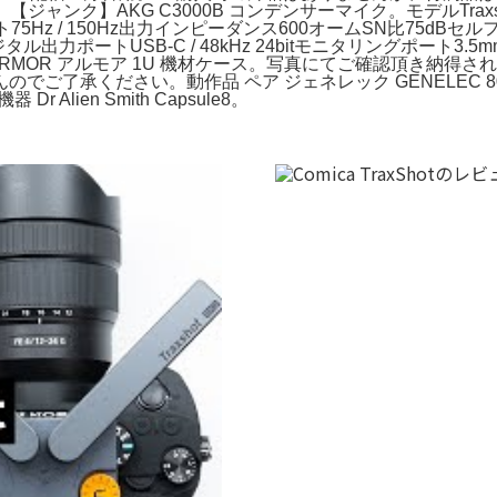
。【ジャンク】AKG C3000B コンデンサーマイク。モデルTra
カット75Hz / 150Hz出力インピーダンス600オームSN比75dBセ
タル出力ポートUSB-C / 48kHz 24bitモニタリングポート3.5mm
MOR アルモア 1U 機材ケース。写真にてご確認頂き納得された方の
ご了承ください。動作品 ペア ジェネレック GENELEC 
lien Smith Capsule8。