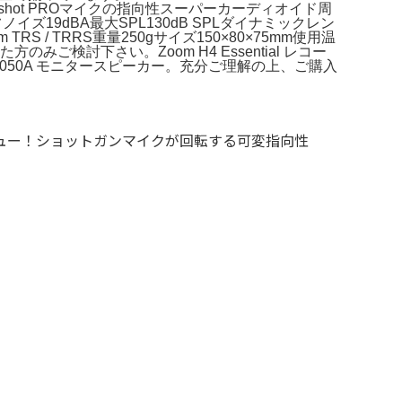
xshot PROマイクの指向性スーパーカーディオイド周
ルフノイズ19dBA最大SPL130dB SPLダイナミックレン
 TRS / TRRS重量250gサイズ150×80×75mm使用温
みご検討下さい。Zoom H4 Essential レコー
8050A モニタースピーカー。充分ご理解の上、ご購入