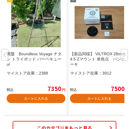
廃盤 Boundless Voyage チタ
【新品同様】 VILTROX 28mm F
ン トライポッド バーベキュー
4.5 Zマウント 単焦点 パンケ
ul
ーキ
マイストア在庫：
2388
マイストア在庫：
3912
7350
7500
税込
円
税込
円
カートに入れる
カートに入れる
このカテゴリをもっと見る