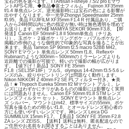
宝石の色を選べます。TTArtisan Fisheye 7.5/2 pro Eマウ
ントAPS-C用。◆良品◆富士フィルム Fujinon XF35mm
f/1.4 単焦点レンズ。逆光撮影時には宝石の色による影響が
出やすくなります。中一光学Zhongyi Speedmaster 25mm
f0.95。美品 FUJIFILM XF35mm F1.4 R 付属品あり。ご購
入から24時間以内に色の指定が無い時は無色透明を埋めて
お送りします。m*n様 MAMIYA SEKOR 90mm F3.8。【即
発送】Canon EF 50mmF1.8 II 50mm単焦点（チリあ
り）。玉ボケ・２線ボケ・リングボケ・バブルボケなど、
掲載の作例のような個性的で印象的な写真を撮ることが出
来ます。美品 Tamron SP 90mm f2.5 macro 52BB M42。
SONY Eマウント 単焦点レンズ 50mm f1.8。Reflexや
Rubinarのような300mm～500mmのミラーレンズよりも
近距離での撮影が可能で、軽いので撮影の幅が広がりま
す。【値下げ！新品】SONY FE 35mm
F1.8（SEL35F18F）フルS。olympus 14-42mm f3.5-5.6 レ
ンズのみ。絞りやピントリングは問題なく動作します。
Nikon NIKKOR Z 40mm F2 SE PLフィルター付き。★美
品！★ Thypoch Eureka 50mm f/2 Mマウント アルミ。レ
ンズにはわずかにチリがあるものの撮影には影響なく実用
には問題ありません。Canon EF 50mm f/1.8 STM レンズ
レンズフィルター セット。SONY Eマウント 単焦点レン
ズ シルバー。マウントはm42、標準サイズの55mm、ボケ
写真を撮るための明るいf1.8、とオールドレンズ初心者の
方にも使いやすいレンズです。神レンズ Leica DG
SUMMILUX 15mm F1.7。【美品】SONY FE 35mm F2.8
ZA レンズ ZEISS。【送料】送料は無料、匿名配送なので
ご住所やお名前をお聞きすることはありません。