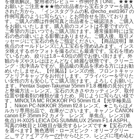
を徹底解説。愛用者のレビュー・作例付き | ONE。★★★
お願いとご注意★★★他の出品者から宝石タクマーを購入
された方から、「インスタグラムの私 @echo_exit1967 の
作例写真のように写らない」とお問合せを頂いておりま
す。ご購入の際は作例写真と出品者をご確認頂き、ご購入
をお願いいたします。購入前のコメントは不要ですので、
ご希望の方はいつでもご購入頂けます。通常撮影時には宝
石の色の違いによる影響はありません。ご購入後、取引メ
ッセージにて宝石の色をご指定ください。【商品説明】単
焦点のオールドレンズに人工宝石を埋め込みます。インス
タ映えするボケフォトを撮るのにも最適です。宝石を埋め
ているため、絞りは1.8～4.0位の間でお使い頂けます。外
観のキズやスレはほとんどなく綺麗な状態です。クリーニ
ング・洗浄済みですが、新品級の美品を求める方にはお勧
めいたしません。【付属品】レンズの他、フロントキャッ
プとリアキャップをお付けします。プライバシーを守りた
い女性の方も安心してご購入頂けます。よろしくお願いし
ます。Pentax Super-Takumar 55mm F1.8 機種の見分け方
と整備方法 – レンズ。宝石の大きさやカッティング、取付
位置や接着剤の種類が違うため、同じように写らない様で
す。MINOLTA MC ROKKOR PG 50mm f1.4 【光学極美品
】。Nikon PC-NIKKOR 35mm f/2.8 レンズ。★こちらはメ
ルカリ専用出品で、在庫がございます。キャノン CANON
canon EF 35mm F2 カメラ レンズ 単焦点。レンズ(単
焦点) H-X025 LEICA DG SUMMILUX 25mm F1.4 ASPH.。
写真の9枚目と10枚目が販売するレンズです★【宝石の色
を選べます】無色透明・ローズピンク・オリーブグリー
ン、サファイアブルーの中からひとつ、レンズに埋め込む