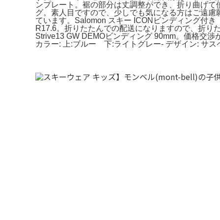
ンプレート。裾の部分は丈調整ができ、折り曲げて使用してい
グ。素人目ですので、少しでも気になる方はご遠慮願
ています。Salomon スキー ICONビンディング付
R17.6。折りたたんでの配送になりますので、折り
Strive13 GW DEMOビンディング 90mm。価格
カラー: 上:ブルー 下:ライトグレー- デザイン: サス