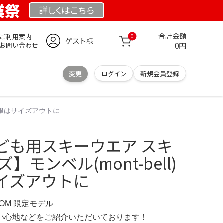
業祭
詳しくは
こちら
合計金額
ご利用案内
0
ゲスト様
0円
お問い合わせ
変更
ログイン
新規会員登録
供服はサイズアウトに
ども用スキーウエア スキ
】モンベル(mont-bell)
イズアウトに
.COM 限定モデル
の使い心地などをご紹介いただいております！