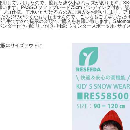
ましたので、擦れた跡や小さなキズがあります。SK006 Marke
います。PASSO ソフトブレード75cm ビンディング付き
き プロ仕様。了承いただける方のみご購入をお願いします。アトミック
たたみジワがつくかもしれませんので、ごちらもご了承いただけ
交渉が苦手ですので提示の金額でご購入をお願い致します。Salomon 
ペンダー付き- 裾: リブ付き- 用途: ウィンタースポーツ用- サイズ