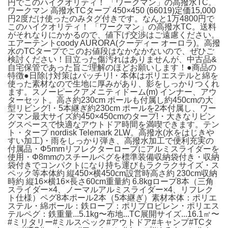
円でこのハイクオリティ！ 「ワークマン」の高撥水TC。
ワークマン 高撥水TCタープ 450×450 (66019)定価15,000
円2度だけ使ったのみタグ付きです。なんと1万4800円で
このハイクオリティ！ 「ワークマン」の高撥水TC。送料
がそれなりにかかるので、値下げ交渉はご遠慮ください。
エアーテントcoody AURORA(クーディー オーロラ)。高撥
水のTCタープでこのお値段はなかなかないので、ぜひご
検討ください！目立った傷汚れはありませんが、中古品&
自宅保管であった旨ご理解のほどお願いします！●商品の
特徴●日除け対策はバッチリ!・本体はポリエステルと綿を
使った素材なので生地に厚みがあり、影をしっかりつくれ
ます。スノーピークアメニティドーム(m) インナー、アウ
ターセット。高さ約230cm ポールも付属し約450cmの大
型リビング!・5本継ぎ約230cm ポールを2本付属し、ワー
クマン最大サイズ約450×450cmのタープ!・大きなリビン
グスペースで快適なアウトドア時間を満喫できます。テン
ト・タープ nordisk Telemark 2LW。高撥水(水をはじきや
すい加工)・雨をしっかり弾き、高撥水加工で便利充実の
付属品・Φ5mmリフレクターロープにアルミスライダーを
使用・Φ8mmのスチールペグを標準装備収納袋付き・収納
袋付きでコンパクトになり持ち運びもラクラクサイズ・ス
ペック等本体約 縦450×横450cm設営時高さ約 230cm収納
時約 縦16×横16×長さ60cm重量約 6.8kgロープ8本（三角
スライダー×4、ノーマルアルミスライダー×4、リフレク
ト仕様）ペグ8本ポール2本（5本継ぎ）素材本体：ポリエ
ステル・綿ポール：鉄ロープ：ポリプロピレン・ポリエス
テルペグ：鉄重量...5.1kg〜布地...TC展開サイズ...16.1㎡〜
#ミリタリー#ミルスペック#アウトドア#キャンプ#TCタ