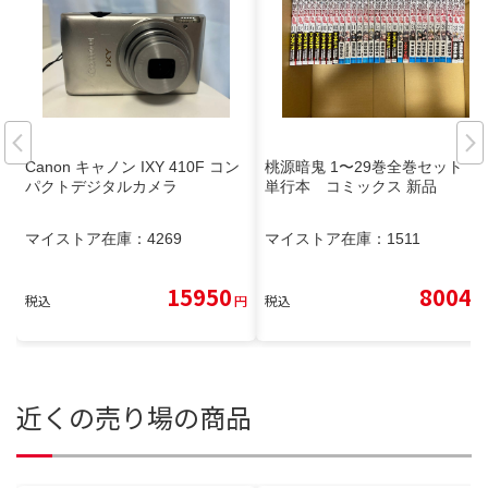
Canon キャノン IXY 410F コン
桃源暗鬼 1〜29巻全巻セット
パクトデジタルカメラ
単行本 コミックス 新品
マイストア在庫：
4269
マイストア在庫：
1511
15950
8004
税込
円
税込
円
近くの売り場の商品