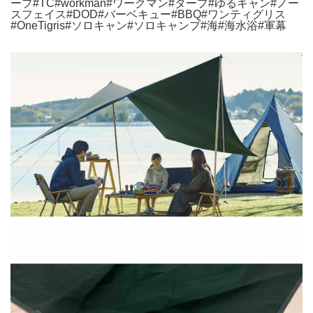
ープ#TC#workman#ワークマン#タープ#ゆるキャン#ノー
スフェイス#DOD#バーベキュー#BBQ#ワンティグリス
#OneTigris#ソロキャン#ソロキャンプ#海#海水浴#軍幕