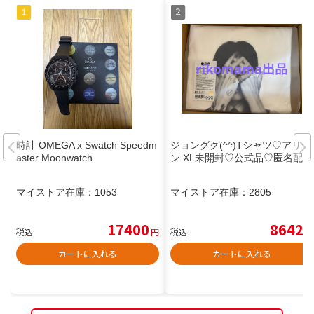
時計 OMEGA x Swatch Speedm
ジョングク(^^)Tシャツ♡アリラ
aster Moonwatch
ン XL未開封♡公式品♡匿名配送
マイストア在庫：
1053
マイストア在庫：
2805
17400
8642
税込
円
税込
円
カートに入れる
カートに入れる