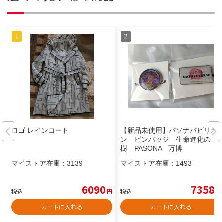
ロゴ レインコート
【新品未使用】パソナパビリオ
ン ピンバッジ 生命進化の
樹 PASONA 万博
マイストア在庫：
3139
マイストア在庫：
1493
6090
7358
税込
円
税込
円
カートに入れる
カートに入れる