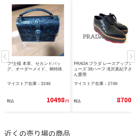
フ*士様 本革、セカンドバッ
PRADA プラダ レースアップシ
グ、オーダーメイド、柄特殊
ューズ 38ハーフ 滝沢真紀子さ
ん愛用
マイストア在庫：
3246
マイストア在庫：
2748
10498
8700
税込
円
税込
円
近くの売り場の商品