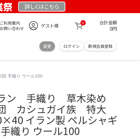
業祭
詳しくは
こちら
合計金額
ご利用案内
0
ゲスト様
0円
お問い合わせ
変更
ログイン
新規会員登録
 手織り ウール100
ラン 手織り 草木染め
団 カシュガイ族 特大
0×40 イラン製 ペルシャギ
手織り ウール100