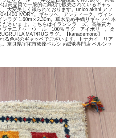
ッベは高品質で一般的に高額で販売されているギャッ
大変美しく織られております。unico akhni アフ
00×1400 IVORY。ギャッベ、アンティーク、ヴィン
1.60m x 2.30m。草木染め手織りギャッベ 本
覧くださいませ。こちらはイランシラーズ、高品質カ
DARD ファ二チャーウールー100% ラグ アイボリー。柔
A MAT/RUG ラグ。【kanademono】
で年中癒される色彩のギャッベでございます。トナカイ リア
トにも。奈良県宇陀市榛原ペルシャ絨毯専門店 ペルシャ