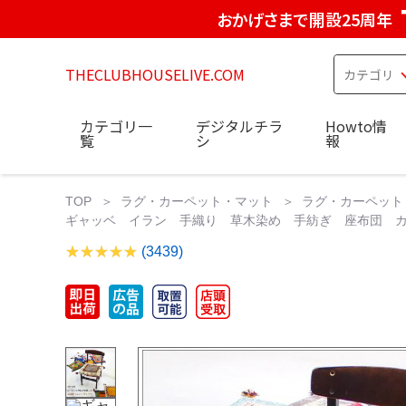
おかげさまで開設25周年
THECLUBHOUSELIVE.COM
カテゴリ一
デジタルチラ
Howto情
覧
シ
報
TOP
ラグ・カーペット・マット
ラグ・カーペット
ギャッベ イラン 手織り 草木染め 手紡ぎ 座布団 カシュガ
(3439)