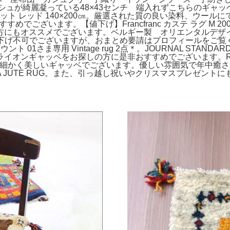
シュが綺麗凝っている48×43センチ 端入れずこちらのギャ
ット レッド 140×200㎝。厳選された質の良い染料、ウールにて、
すめでございます。【値下げ】Francfranc カステ ラグ M 20
オススメでございます。ベルギー製 オリエンタルデザインラグ 
値下げ不可でございますが、おまとめ要請はプロフィールをご
 01さま専用 Vintage rug 2点＊。JOURNAL STAN
ギャッベをお探しの方に是非おすすめでございます。RUGRU IL
。壁にかけても素敵な細かく美しいギャッベでございます。優しい雰囲気
URA JUTE RUG。また、引っ越し祝いやクリスマスプレゼン