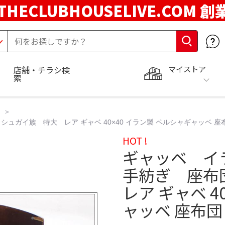
THECLUBHOUSELIVE.COM 創
マイストア
店舗・チラシ検
索
イ族 特大 レア ギャベ 40×40 イラン製 ペルシャギャッベ 座布団
HOT !
ギャッベ イ
手紡ぎ 座布
レア ギャベ 4
ャッベ 座布団 