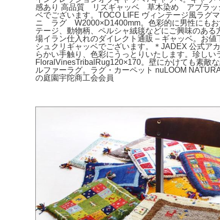
感あり 高品質 リズギャッベ 草木染め アブラッ
ベでございます。TOCO LIFE ヴィンテージ風ラグマ
ニ ラグ W2000×D1400mm。色彩的に男性にもおす
テージ、動物柄、ペルシャ絨毯などにご興味のある方にも
場イラン仕入れのダイレクト通販 – ギャッベ。お
シュクリギャッベでございます。＊JADEX 公式アカウント
らかい手触り、色彩にうっとりいたします。珍しいライオン
FloralVinesTribalRug120×170
ルファーラグ。ラグ・カーペット nuLOOM NAT
の庭園宇陀商工会会員