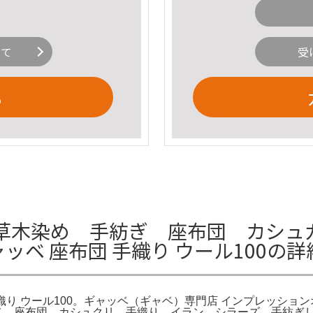
いて
受
る
草木染め 手紡ぎ 座布団 カシュ
ャッベ 座布団 手織り ウール100の
団 手織り ウール100。ギャッベ（ギャベ）専門店 インプレッショ
ャッベ 座布団 カシュクリ 手織り イラン シラーズ 手紡