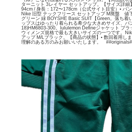
ターニット 3レイヤー セットアップ。【サイズ詳細】タ
94cm / 身長：172〜178cm（公式サイト目安）
Nike 旧型 テックフリース セットアップ M廃盤
グリーン 緑 BOYSHE Basic SUIT【Gr
ップスはゆったり着られる希少な大きめサイズ、パンツは
18)HM6803-300。lululemon Defineジ
ウィメンズ規格で最も大きいサイズの一つです。Nike
アップ M/Lブラック。【商品の状態】• 数回着用
理解のある方のみお願いいたします。 ##origin