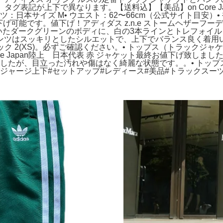
グ表記が上下で異なります。【送料込】【美品】on Core Jack
• パンツ：日本サイズ M• ウエスト：62〜66cm（公式サイト
 値下げ可能です。値下げ！アディダス z.n.e ストームヘザーフ
een。落ち着いたダークグリーンのボディに、白の3本ラインとトレ
スッキリとしたシルエットで、上下でバランス良く着用いただけます。
ャケット ブラック 2(XS)。必ずご確認ください。• トップス（トラックジ
 Japan陸上 日本代表 赤 ジャケット最終お値下げ致しました。
しましたが、目立った汚れや傷はなく綺麗な状態です。。• トッ
als#ジャージ上下#セットアップ#レディース#美品#トラックスー