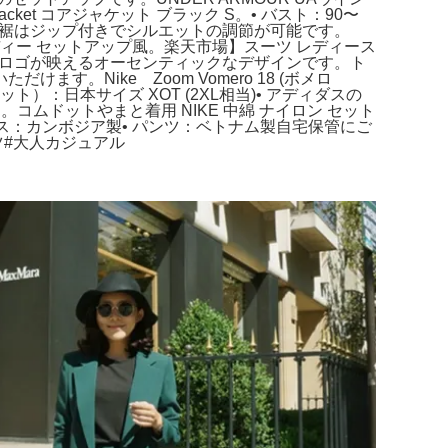
et コアジャケット ブラック S。• バスト：90〜
目安）• 裾はジップ付きでシルエットの調節が可能です。
ーディー セットアップ風。楽天市場】スーツ レディース
フォイルロゴが映えるオーセンティックなデザインです。ト
Nike Zoom Vomero 18 (ボメロ
ャケット）：日本サイズ XOT (2XL相当)• アディダスの
コムドットやまと着用 NIKE 中綿 ナイロン セット
プス：カンボジア製• パンツ：ベトナム製自宅保管にご
ツ#大人カジュアル