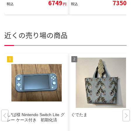
6749
7350
税込
円
税込
円
近くの売り場の商品
し*ば様 Nintendo Switch Lite グ
ぐでたま
レー ケース付き 初期化済