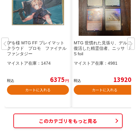
D*を様 MTG FF プレイマット
MTG 世慣れた見張り、デルニー
クラウド プロモ ファイナル
復活した精霊信者、ニッサ PW
ファンタジー
S foil
マイストア在庫：
1474
マイストア在庫：
4981
6375
13920
税込
円
税込
円
カートに入れる
カートに入れる
このカテゴリをもっと見る