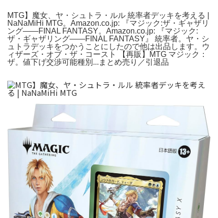
MTG】魔女、ヤ・シュトラ・ルル 統率者デッキを考える |
NaNaMiHi MTG。Amazon.co.jp: 『マジック:ザ・ギャザリ
ング——FINAL FANTASY。Amazon.co.jp: 『マジック:
ザ・ギャザリング——FINAL FANTASY』 統率者。ヤ・シ
ュトラデッキをつかうことにしたので他は出品します。ウ
ィザーズ・オブ・ザ・コースト 【再販】MTG マジック：
ザ。値下げ交渉可能種別...まとめ売り／引退品