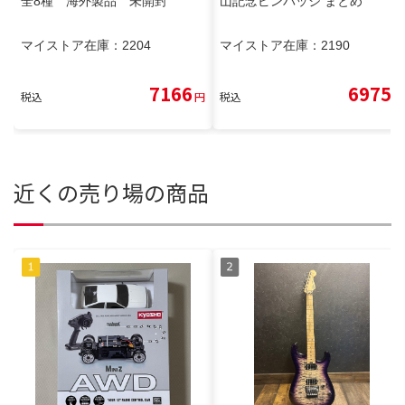
全8種 海外製品 未開封
山記念ピンバッジ まとめ
マイストア在庫：
2204
マイストア在庫：
2190
7166
6975
税込
円
税込
円
近くの売り場の商品