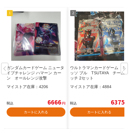
ガンダムカードゲーム ニュータ
ウルトラマンカードゲーム ロ
イプチャレンジ ハマーン カー
ッソ ブル TSUTAYA チームマ
ン オールレンジ攻撃
ッチ 2セット
マイストア在庫：
4206
マイストア在庫：
4884
6666
6375
税込
円
税込
円
カートに入れる
カートに入れる