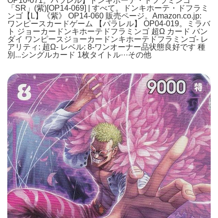
OP10-071。パラレル】ドンキホーテ・ドフラミンゴ
「SR」(紫)[OP14-069] | すべて。ドンキホーテ・ドフラミ
ンゴ【L】《紫》 OP14-060 販売ページ。Amazon.co.jp:
ワンピースカードゲーム 【パラレル】 OP04-019。ミラバ
ト ジョーカードンキホーテドフラミンゴ 超Ω カード バン
ダイ ワンピースジョーカードンキホーテドフラミンゴ- レ
アリティ: 超Ω- レベル: 8-ワンオーナー品状態良好です 種
別...シングルカード 1枚タイトル···その他