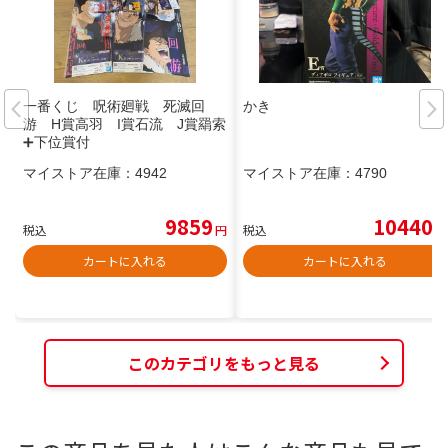
一番くじ 呪術廻戦 死滅回
かき
游 H賞高羽 I賞石流 J賞羂索
➕下位賞付
マイストア在庫：
4942
マイストア在庫：
4790
9859
10440
税込
円
税込
円
カートに入れる
カートに入れる
このカテゴリをもっと見る