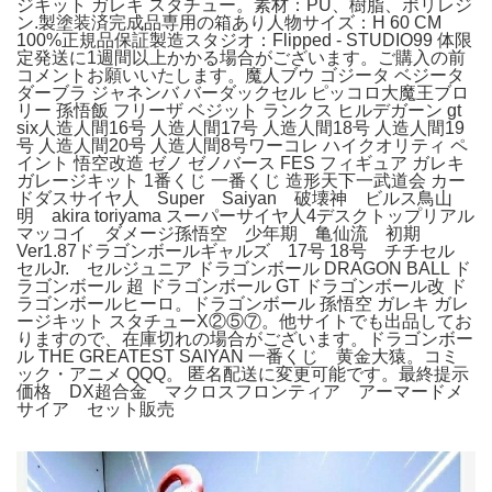
ジキット ガレキ スタチュー。素材：PU、樹脂、ポリレジ
ン.製塗装済完成品専用の箱あり人物サイズ：H 60 CM
100%正規品保証製造スタジオ：Flipped - STUDIO99 体限
定発送に1週間以上かかる場合がございます。ご購入の前
コメントお願いいたします。魔人ブウ ゴジータ ベジータ
ダーブラ ジャネンバ バーダックセル ピッコロ大魔王ブロ
リー 孫悟飯 フリーザ ベジット ランクス ヒルデガーン gt
six人造人間16号 人造人間17号 人造人間18号 人造人間19
号 人造人間20号 人造人間8号ワーコレ ハイクオリティ ペ
イント 悟空改造 ゼノ ゼノバース FES フィギュア ガレキ
ガレージキット 1番くじ 一番くじ 造形天下一武道会 カー
ドダスサイヤ人 Super Saiyan 破壊神 ビルス鳥山
明 akira toriyama スーパーサイヤ人4デスクトップリアル
マッコイ ダメージ孫悟空 少年期 亀仙流 初期
Ver1.87ドラゴンボールギャルズ 17号 18号 チチセル
セルJr. セルジュニア ドラゴンボール DRAGON BALL ド
ラゴンボール 超 ドラゴンボール GT ドラゴンボール改 ド
ラゴンボールヒーロ。ドラゴンボール 孫悟空 ガレキ ガレ
ージキット スタチューX②⑤⑦。他サイトでも出品してお
りますので、在庫切れの場合がございます。ドラゴンボー
ル THE GREATEST SAIYAN 一番くじ 黄金大猿。コミ
ック・アニメ QQQ。 匿名配送に変更可能です。最終提示
価格 DX超合金 マクロスフロンティア アーマードメ
サイア セット販売