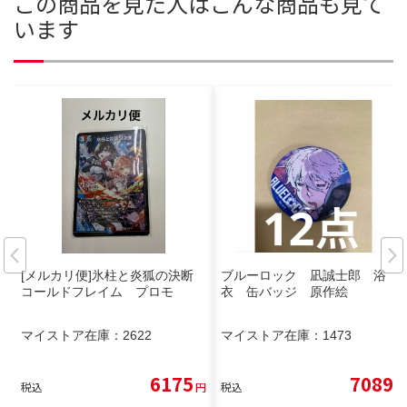
この商品を見た人はこんな商品も見て
います
[メルカリ便]氷柱と炎狐の決断
ブルーロック 凪誠士郎 浴
コールドフレイム プロモ
衣 缶バッジ 原作絵
マイストア在庫：
2622
マイストア在庫：
1473
6175
7089
税込
円
税込
円