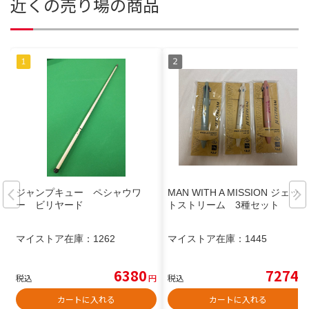
近くの売り場の商品
ジャンプキュー ペシャウワ
MAN WITH A MISSION ジェッ
ー ビリヤード
トストリーム 3種セット
マイストア在庫：
1262
マイストア在庫：
1445
6380
7274
税込
円
税込
円
カートに入れる
カートに入れる