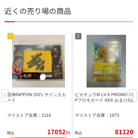
近くの売り場の商品
龍神NIPPON 2021 サイン入カ
ピカチュウM LV.X PROMO DPt-
ード
Pプロモカード 043/ おまけ4枚
マイストア在庫：
2116
マイストア在庫：
1973
17052
81120
税込
円
税込
円