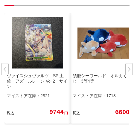
ヴァイスシュヴァルツ SP 土
須磨シーワールド オルカく
佐 アズールレーン Vol.2 サイ
じ 3等4等
ン
マイストア在庫：
2521
マイストア在庫：
1718
9744
6600
税込
円
税込
円