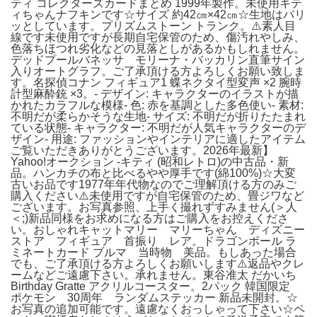
ティ コレクターズカードまとめ 1999年製作。未使用キテ
ィちゃんナフキンです☆サイズ 約42㎝×42㎝☆生地はパリ
ッとしています。プリズムストーン トランク。⚠️素人目
線です未使用ですが長期自宅保管のため、傷汚れやしみ、
色落ちほつれ劣化などの見落としがあるかもしれません。
デッドプールバネッサ モリーナ・バッカリン直筆サイン
入りオートグラフ。ご了承頂ける方よろしくお願い致しま
す。名探偵コナン フィギュア1 蝶ネクタイ型変声 ×2 腕時
計型麻酔銃 ×3。- デザイン: キャラクターのイラストが描
かれたカラフルな模様- 色: 赤を基調とした多色使い- 素材:
不明だが柔らかそうな生地- サイズ: 不明だが折りたたまれ
ている状態- キャラクター: 不明だが人気キャラクターのデ
ザイン- 用途: ファッションやインテリアに適したアイテム
ご覧いただきありがとうございます。2026年最新】
Yahoo!オークション -キティ (昭和レトロ)の中古品・新
品。ハンカチの布と比べるやや厚手です(綿100%)☆大変
古いお品です1977年年代物なのでご理解頂ける方のみご
購入ください⚠️未使用ですが自宅保管のため、畳ジワなど
ございます。お写真参照、上手く撮れずすみません(＞人
＜;)新品同様をお求めになる方はご購入をお控えくださ
い。おしゃれキャットマリー マリーちゃん ディズニー
ストア フィギュア 首振り レア。ドラゴンボール ラ
ミネートカード ブルマ 当時物 美品。もしあった場合
でも、ご了承頂ける方よろしくお願いします⚠️返品やクレ
ームなどご遠慮下さい。承れません。東谷准太 だかいち
Birthday Gratte アクリルコースター。2パック 韓国限定
ポケモン 30周年 ランダムステッカー 新品未開封。☆
お写真の追加可能です。遠慮なくおっしゃって下さい☆ペ