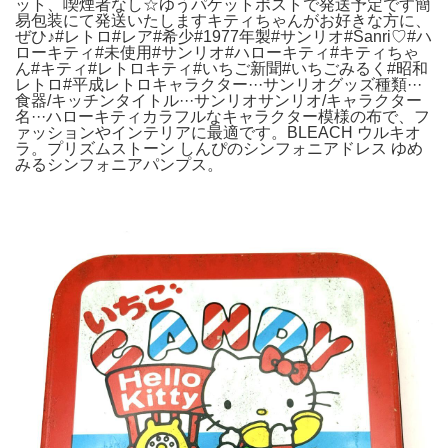
ット、喫煙者なし☆ゆうパケットポストで発送予定です簡
易包装にて発送いたしますキティちゃんがお好きな方に、
ぜひ♪#レトロ#レア#希少#1977年製#サンリオ#Sanri♡#ハ
ローキティ#未使用#サンリオ#ハローキティ#キティちゃ
ん#キティ#レトロキティ#いちご新聞#いちごみるく#昭和
レトロ#平成レトロキャラクター···サンリオグッズ種類···
食器/キッチンタイトル···サンリオサンリオ/キャラクター
名···ハローキティカラフルなキャラクター模様の布で、フ
ァッションやインテリアに最適です。BLEACH ウルキオ
ラ。プリズムストーン しんぴのシンフォニアドレス ゆめ
みるシンフォニアパンプス。