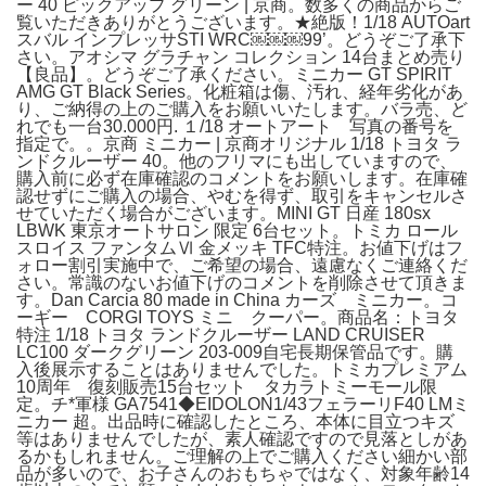
ー 40 ピックアップ グリーン | 京商。数多くの商品からご
覧いただきありがとうございます。★絶版！1/18 AUTOart
スバル インプレッサSTI WRC￼￼￼99’。どうぞご了承下
さい。アオシマ グラチャン コレクション 14台まとめ売り
【良品】。どうぞご了承ください。ミニカー GT SPIRIT
AMG GT Black Series。化粧箱は傷、汚れ、経年劣化があ
り、ご納得の上のご購入をお願いいたします。バラ売、ど
れでも一台30.000円. １/18 オートアート 写真の番号を
指定で。。京商 ミニカー | 京商オリジナル 1/18 トヨタ ラ
ンドクルーザー 40。他のフリマにも出していますので、
購入前に必ず在庫確認のコメントをお願いします。在庫確
認せずにご購入の場合、やむを得ず、取引をキャンセルさ
せていただく場合がございます。MINI GT 日産 180sx
LBWK 東京オートサロン 限定 6台セット。トミカ ロール
スロイス ファンタムⅥ 金メッキ TFC特注。お値下げはフ
ォロー割引実施中で、ご希望の場合、遠慮なくご連絡くだ
さい。常識のないお値下げのコメントを削除させて頂きま
す。Dan Carcia 80 made in China カーズ ミニカー。コ
ーギー CORGI TOYS ミニ クーパー。商品名：トヨタ
特注 1/18 トヨタ ランドクルーザー LAND CRUISER
LC100 ダークグリーン 203-009自宅長期保管品です。購
入後展示することはありませんでした。トミカプレミアム
10周年 復刻販売15台セット タカラトミーモール限
定。チ*軍様 GA7541◆EIDOLON1/43フェラーリF40 LMミ
ニカー 超。出品時に確認したところ、本体に目立つキズ
等はありませんでしたが、素人確認ですので見落としがあ
るかもしれません。ご理解の上でご購入ください細かい部
品が多いので、お子さんのおもちゃではなく、対象年齢14