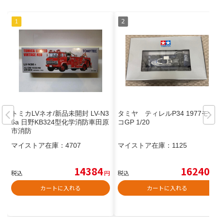
トミカLVネオ/新品未開封 LV-N3
タミヤ ティレルP34 1977モナ
6a 日野KB324型化学消防車田原
コGP 1/20
市消防
マイストア在庫：
4707
マイストア在庫：
1125
14384
16240
税込
円
税込
円
カートに入れる
カートに入れる