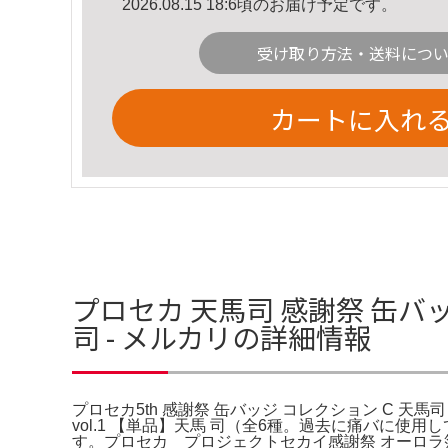
2026.08.15 18:6頃のお届け予定です。
受け取り方法・送料につ
カートに入れ
プロセカ 天馬司 感謝祭 缶バッ
司 - メルカリの詳細情報
プロセカ5th 感謝祭 缶バッジ コレクション C 天馬司 -
vol.1 【単品】天馬 司（全6種。過去に痛バに
す。プロセカ プロジェクトセカイ感謝祭 オーロラ箔