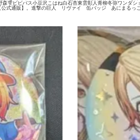
野森雫ビビバス小豆沢こはね白石杏東雲彰人青柳冬弥ワンダシ
 【公式通販】。進撃の巨人 リヴァイ 缶バッジ あにまるっ