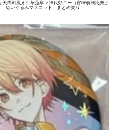
ョ天馬司鳳えむ草薙寧々神代類ニーゴ宵崎奏朝比奈ま
こ ぬいぐるみマスコット まとめ売り