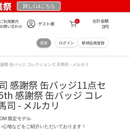
業祭
詳しくは
こちら
合計金額
ご利用案内
0
ゲスト様
0円
お問い合わせ
変更
ログイン
新規会員登録
謝祭 缶バッジ コレクション C 天馬司 - メルカリ
司 感謝祭 缶バッジ11点セ
th 感謝祭 缶バッジ コレ
馬司 - メルカリ
.COM 限定モデル
の使い心地などをご紹介いただいております！