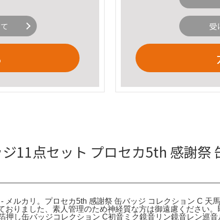
いて
受
る
ジ11点セット プロセカ5th 感謝祭 
 メルカリ。プロセカ5th 感謝祭 缶バッジ コレクション C 天馬司 - 
使用しておりました、素人管理のため神経質な方は御遠慮ください
押し缶バッジコレクション C初音ミク鏡音リン鏡音レン巡音ルカ