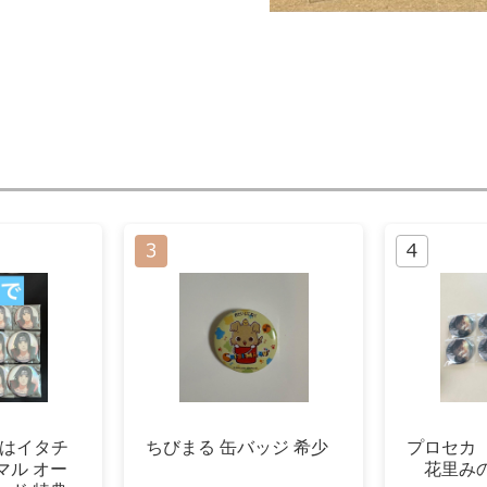
ちはイタチ
ちびまる 缶バッジ 希少
プロセカ 
マル オー
花里み