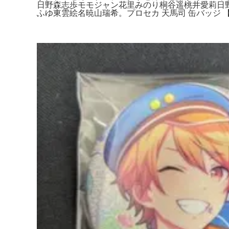
日野森志歩モモジャン花里みのり桐谷遥桃井愛莉日
ふゆ東雲絵名暁山瑞希。プロセカ 天馬司 缶バッジ