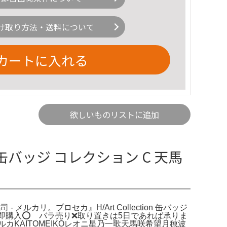
け取り方法・送料について
カートに入れる
欲しいものリストに追加
缶バッジ コレクション C 天馬
メルカリ。プロセカ』H/Art Collection 缶バッジ
。即購入⭕️ バラ売り❌取り置きは5日であれば承りま
KAITOMEIKOレオニ星乃一歌天馬咲希望月穂波