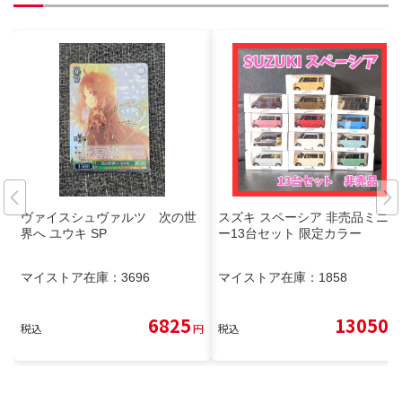
ヴァイスシュヴァルツ 次の世
スズキ スペーシア 非売品ミニカ
界へ ユウキ SP
ー13台セット 限定カラー
マイストア在庫：
3696
マイストア在庫：
1858
6825
13050
税込
円
税込
円