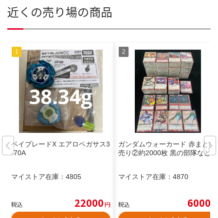
近くの売り場の商品
ベイブレードX エアロペガサス3
ガンダムウォーカード 赤まとめ
-70A
売り②約2000枚 黒の部隊など
マイストア在庫：
4805
マイストア在庫：
4870
22000
6000
税込
円
税込
円