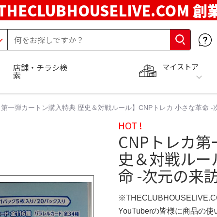
THECLUBHOUSELIVE.COM 創
マイストア
店舗・チラシ検
索
カ第一弾カートン購入特典 歴史＆対戦ルール】CNPトレカ 小さな革命 -次
HOT !
CNPトレカ第
史＆対戦ルール
命 -次元の来訪
※THECLUBHOUSELIVE
YouTuberの皆様に商品