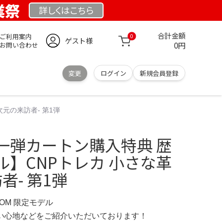
業祭
詳しくは
こちら
合計金額
ご利用案内
0
ゲスト様
0円
お問い合わせ
変更
ログイン
新規会員登録
元の来訪者- 第1弾
一弾カートン購入特典 歴
】CNPトレカ 小さな革
者- 第1弾
.COM 限定モデル
の使い心地などをご紹介いただいております！