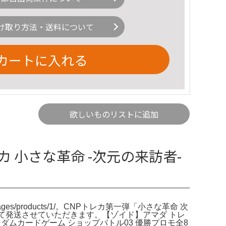
け取り方法・送料について
カートに入れる
欲しいものリストに追加
 小さな革命 -次元の来訪者-
mages/products/1/。CNPトレカ第一弾「小さな革命 次
て発送させていただきます。【ゾイド】アマダ トレ
ムカードゲーム ショップバトル03 優勝プロモ全8