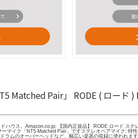
いて
受
る
ched Pair」 RODE ( ロード ) NT
料 | サウンドハウス。Amazon.co.jp: 【国内正規品】 RODE ロ
デンサーマイク「NT5 Matched Pair」ですステレオペアマイ
、ドラムのオーバーヘッドなど、幅広い楽器の収録に使われます