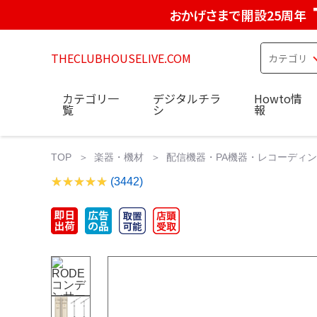
おかげさまで開設25周年
THECLUBHOUSELIVE.COM
カテゴリ一
デジタルチラ
Howto情
覧
シ
報
TOP
楽器・機材
配信機器・PA機器・レコーディ
(3442)