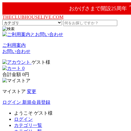
おかげさまで開設25周年
THECLUBHOUSELIVE.COM
ご利用案内
お問い合わせ
ゲスト様
0
合計金額
0円
マイストア
変更
ログイン
新規会員登録
ようこそ
ゲスト様
ログイン
カテゴリ一覧