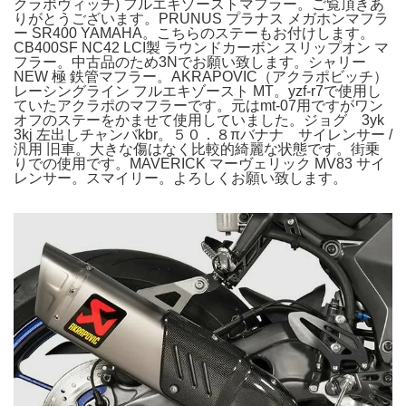
クラポヴィッチ) フルエキゾーストマフラー。ご覧頂きあ
りがとうございます。PRUNUS プラナス メガホンマフラ
ー SR400 YAMAHA。こちらのステーもお付けします。
CB400SF NC42 LCI製 ラウンドカーボン スリップオン マ
フラー。中古品のため3Nでお願い致します。シャリー
NEW 極 鉄管マフラー。AKRAPOVIC（アクラポビッチ）
レーシングライン フルエキゾースト MT。yzf-r7で使用し
ていたアクラポのマフラーです。元はmt-07用ですがワン
オフのステーをかませて使用していました。ジョグ 3yk
3kj 左出しチャンバkbr。５０．８πバナナ サイレンサー /
汎用 旧車。大きな傷はなく比較的綺麗な状態です。街乗
りでの使用です。MAVERICK マーヴェリック MV83 サイ
レンサー。スマイリー。よろしくお願い致します。