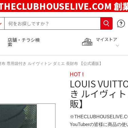
THECLUBHOUSELIVE.COM 創
マイストア
店舗・チラシ検
索
エ 長財布 専用袋付き ルイヴィトン ダミエ 長財布 【公式通販】
HOT !
LOUIS VUI
き ルイヴィト
販】
※THECLUBHOUSELIVE
YouTuberの皆様に商品