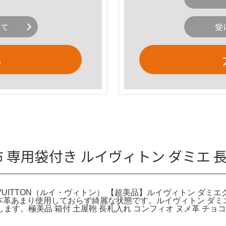
いて
受
る
エ 長財布 専用袋付き ルイヴィトン ダミ
 VUITTON（ルイ・ヴィトン） 【超美品】ルイヴィトン ダミ
··本革あまり使用しておらず綺麗な状態です。ルイヴィトン ダミ
す。極美品 箱付 土屋鞄 長札入れ コンフィオ ヌメ革 チョ