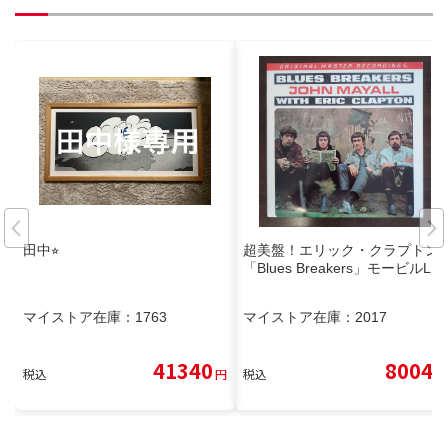
田中⭐︎
超美盤！エリック・クラプトン
「Blues Breakers」モービルLP
マイストア在庫：
1763
マイストア在庫：
2017
41340
8004
税込
円
税込
円