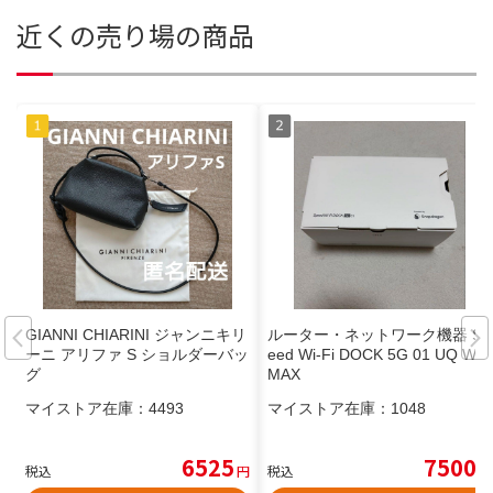
近くの売り場の商品
GIANNI CHIARINI ジャンニキリ
ルーター・ネットワーク機器 Sp
ーニ アリファ S ショルダーバッ
eed Wi-Fi DOCK 5G 01 UQ Wi
グ
MAX
マイストア在庫：
4493
マイストア在庫：
1048
6525
7500
税込
円
税込
円