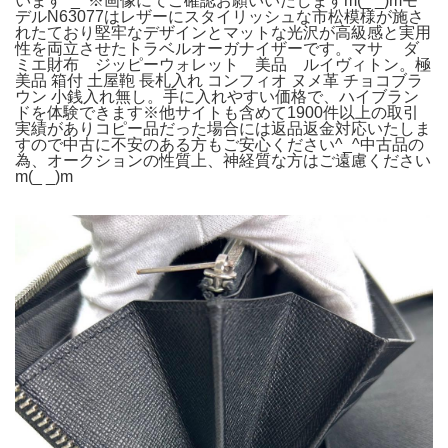
います^_^※画像にてご確認お願いいたしますm(_ _)mモ
デルN63077はレザーにスタイリッシュな市松模様が施さ
れたており堅牢なデザインとマットな光沢が高級感と実用
性を両立させたトラベルオーガナイザーです。マサ ダ
ミエ財布 ジッピーウォレット 美品 ルイヴィトン。極
美品 箱付 土屋鞄 長札入れ コンフィオ ヌメ革 チョコブラ
ウン 小銭入れ無し。手に入れやすい価格で、ハイブラン
ドを体験できます※他サイトも含めて1900件以上の取引
実績がありコピー品だった場合には返品返金対応いたしま
すので中古に不安のある方もご安心ください^_^中古品の
為、オークションの性質上、神経質な方はご遠慮ください
m(_ _)m