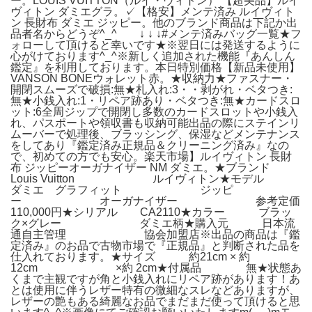
ー。LOUIS VUITTON（ルイ・ヴィトン） 【超美品】ルイ
ヴィトン ダミエグラ。✓【格安】メンテ済み ルイヴィト
ン 長財布 ダミエ ジッピー。他のブランド商品は下記か出
品者名からどうぞ^_^ ↓ ↓ ↓#メンテ済みバッグ一覧★フ
ォローして頂けると幸いです★※翌日には発送するように
心がけております^_^※新しく追加された機能『あんしん
鑑定』を利用しております。本日特別価格【新品未使用】
VANSON BONEウォレット赤。★収納力★ファスナー・
開閉スムーズで破損:無★札入れ:3・・剥がれ・ベタつき:
無★小銭入れ:1・リペア跡あり・ベタつき:無★カードスロ
ット:6全周ジップで開閉し多数のカードスロットや小銭入
れ、パスポートや領収書も収納可能出品の際にステインリ
ムーバーで処理後、ブラッシング、保湿などメンテナンス
をしてあり『鑑定済み正規品＆クリーニング済み』なの
で、初めての方でも安心。楽天市場】ルイヴィトン 長財
布 ジッピーオーガナイザー NM ダミエ。★ブランド
Louis Vuitton ルイヴィトン★モデル
ダミエ グラフィット ジッピ
ー オーガナイザー 参考定価
110,000円★シリアル CA2110★カラー ブラッ
ク×グレー ダミエ柄★購入元 日本流
通自主管理 協会加盟店※出品の商品は『鑑
定済み』のお品で古物市場で『正規品』と判断された品を
仕入れております。★サイズ 約21cm × 約
12cm ×約 2cm★付属品 無★状態あ
くまで主観ですが角と小銭入れにリペア跡があります！あ
とは使用に伴うレザー特有の微細なスレなどありますが、
レザーの艶もある綺麗なお品でまだまだ使って頂けると思