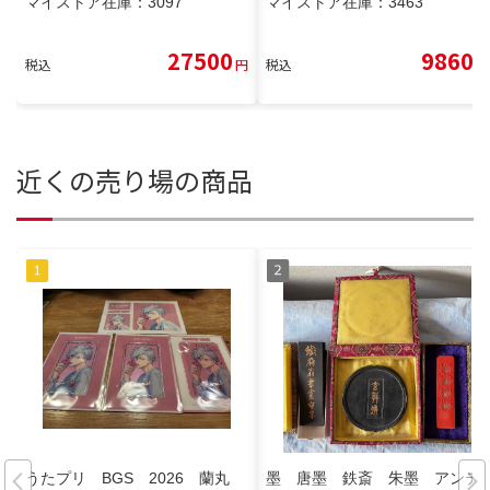
マイストア在庫：
3097
マイストア在庫：
3463
27500
9860
税込
円
税込
円
近くの売り場の商品
うたプリ BGS 2026 蘭丸
墨 唐墨 鉄斎 朱墨 アンテ