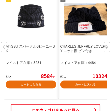
ATiiSSU スパークルBビーニーB
CHARLES JEFFREY LOVERBO
K
Y ニット帽 ピン付き
マイストア在庫：
3231
マイストア在庫：
4484
8584
10324
税込
円
税込
円
カートに入れる
カートに入れる
このカテゴリをもっと見る