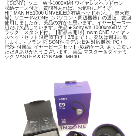
【SONY】ソニーWH-1000XM4 ワイヤレスヘッドホン
収納ケース付き。質問等あれば、お気軽にどうぞ。
HIFIMAN HE1000 UNVEILED 有線ヘッドホン。。楽天市
場】ソニー INZONE（パソコン・周辺機器）の通販。数回
使用しましたが、美品の方かと思います。イヤーピース一
組だけ欠品しています。美品★Sony wh-1000xm6/BM ブ
ラック スタンド付。【新品未開封】nwm ONE ワイヤレ
スヘッドセット限定値下げ！3/8まで！。発送は週末に致
します。- ブランド: SONY- モデル: E9- 対応機器: PC /
PS5- 付属品: イヤーピースセット- 収納ケース: ありご覧い
ただきありがとうございます。美品 マスター＆ダイナミ
ック MASTER & DYNAMIC MH40