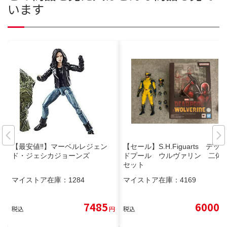
います
【最安値‼️】マーベルレジェン
【セール】S.H.Figuarts デッ
ド・ジェシカジョーンズ
ドプール ウルヴァリン 二体
セット
マイストア在庫：
1284
マイストア在庫：
4169
7485
6000
税込
円
税込
円