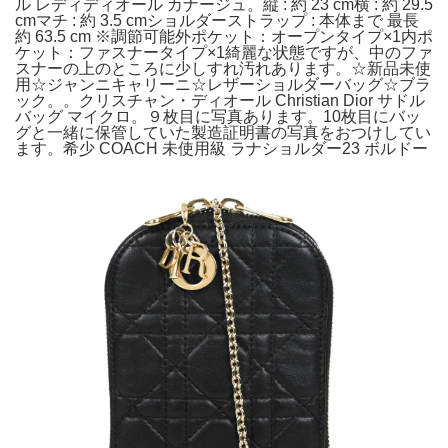
ル レディディオール カナージュ。縦 : 約 23 cm横 : 約 29.5
cmマチ : 約 3.5 cmショルダーストラップ : 本体まで 最長
約 63.5 cm ※調節可能外ポケット：オープンタイプ×1内ポ
ケット：ファスナータイプ×1綺麗な状態ですが、中のファ
スナーの上のところに少しすれ汚れあります。☆新品未使
用☆ジャンニキャリーニ☆レザーショルダーバッグ☆ブラ
ック。。クリスチャン・ディオール Christian Dior サドル
バッグ マイクロ。９枚目に写真あります。10枚目にバッ
グと一緒に保管していた製造証明書の写真をおつけしてい
ます。希少 COACH 未使用級 ラナショルダー23 ボルドー