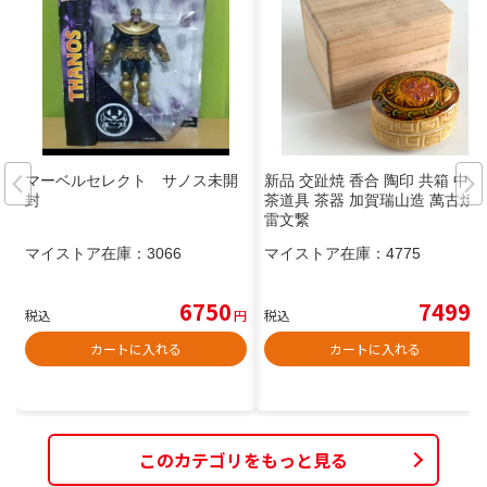
マーベルセレクト サノス未開
新品 交趾焼 香合 陶印 共箱 中国
封
茶道具 茶器 加賀瑞山造 萬古焼
雷文繋
マイストア在庫：
3066
マイストア在庫：
4775
6750
7499
税込
円
税込
円
カートに入れる
カートに入れる
このカテゴリをもっと見る