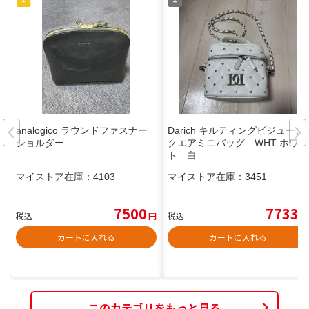
analogico ラウンドファスナー
Darich キルティングビジュース
ショルダー
クエアミニバッグ WHT ホワイ
ト 白
マイストア在庫：
4103
マイストア在庫：
3451
7500
7733
税込
円
税込
円
カートに入れる
カートに入れる
このカテゴリをもっと見る