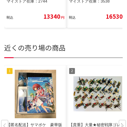
マイストア在庫：
2744
マイストア在庫：
3538
13340
16530
税込
円
税込
円
近くの売り場の商品
【匿名配送】サマポケ 豪華版
【貴重】大量★秘密戦隊ゴレン