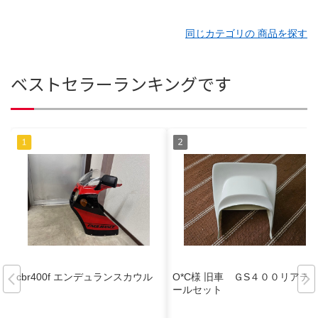
同じカテゴリの 商品を探す
ベストセラーランキングです
cbr400f エンデュランスカウル
O*C様 旧車 ＧS４００リアテ
ールセット