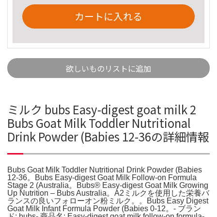
カートに入れる
欲しいものリストに追加
ミルク bubs Easy-digest goat milk 2
Bubs Goat Milk Toddler Nutritional
Drink Powder (Babies 12-36の詳細情報
Bubs Goat Milk Toddler Nutritional Drink Powder (Babies
12-36。Bubs Easy-digest Goat Milk Follow-on Formula
Stage 2 (Australia。Bubs® Easy-digest Goat Milk Growing
Up Nutrition – Bubs Australia。A2ミルクを使用した栄養バ
ランスの良いフォローオン粉ミルク。。Bubs Easy Digest
Goat Milk Infant Formula Powder (Babies 0-12。- ブラン
ド: bubs- 商品名: Easy-digest goat milk follow-on formula-