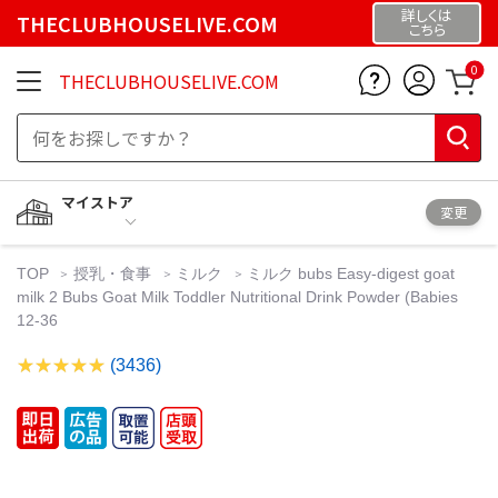
詳しくは
THECLUBHOUSELIVE.COM
こちら
0
THECLUBHOUSELIVE.COM
マイストア
変更
TOP
授乳・食事
ミルク
ミルク bubs Easy-digest goat
milk 2 Bubs Goat Milk Toddler Nutritional Drink Powder (Babies
12-36
(3436)