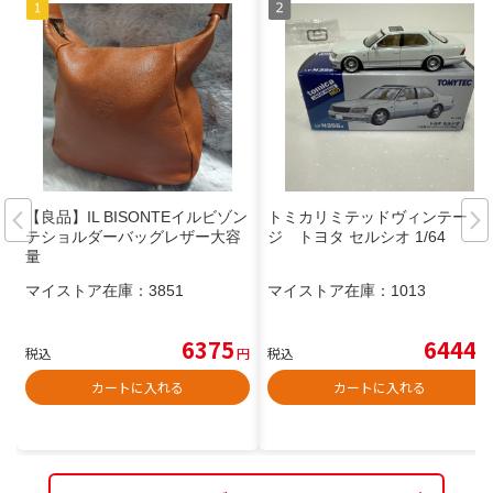
【良品】IL BISONTEイルビゾン
トミカリミテッドヴィンテー
テショルダーバッグレザー大容
ジ トヨタ セルシオ 1/64
量
マイストア在庫：
3851
マイストア在庫：
1013
6375
6444
税込
円
税込
円
カートに入れる
カートに入れる