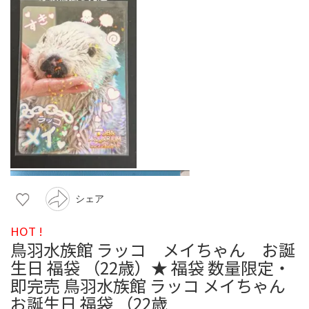
シェア
HOT !
鳥羽水族館 ラッコ メイちゃん お誕
生日 福袋 （22歳）★ 福袋 数量限定・
即完売 鳥羽水族館 ラッコ メイちゃん
お誕生日 福袋 （22歳