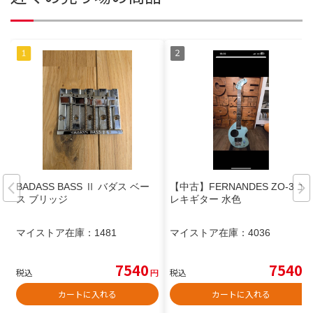
BADASS BASS Ⅱ バダス ベー
【中古】FERNANDES ZO-3 エ
ス ブリッジ
レキギター 水色
マイストア在庫：
1481
マイストア在庫：
4036
7540
7540
税込
円
税込
円
カートに入れる
カートに入れる