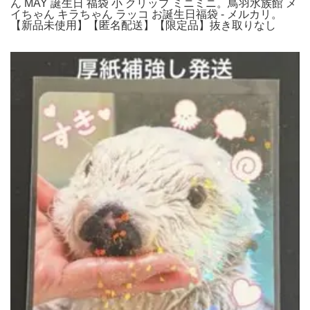
ん MAY 誕生日 福袋 小 クリップ ミニミニ。鳥羽水族館 メ
イちゃん キラちゃん ラッコ お誕生日福袋 - メルカリ。
【新品未使用】【匿名配送】【限定品】抜き取りなし