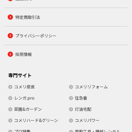
特定商取引法
プライバシーポリシー
採用情報
専門サイト
コメリ産直
コメリリフォーム
レンガ.pro
住急番
菜園&ガーデン
灯油宅配
コメリハード&グリーン
コメリパワー
プロ特集
電動工具・機械レンタル