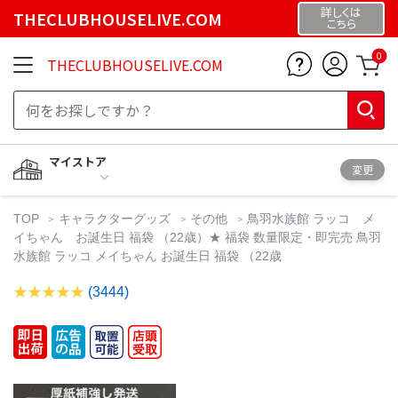
詳しくは
THECLUBHOUSELIVE.COM
こちら
0
THECLUBHOUSELIVE.COM
マイストア
変更
TOP
キャラクターグッズ
その他
鳥羽水族館 ラッコ メ
イちゃん お誕生日 福袋 （22歳）★ 福袋 数量限定・即完売 鳥羽
水族館 ラッコ メイちゃん お誕生日 福袋 （22歳
(3444)