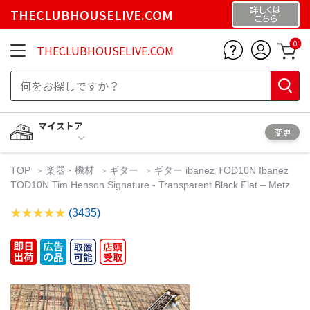
詳しくは
THECLUBHOUSELIVE.COM
こちら
0
THECLUBHOUSELIVE.COM
マイストア
変更
TOP
楽器・機材
ギター
ギター ibanez TOD10N Ibanez
TOD10N Tim Henson Signature - Transparent Black Flat – Metz
(3435)