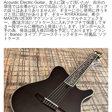
Acoustic Electric Guitar。友人に譲って頂いたが、自分の
環境では出番がないので出品いたします。目視で、ネック
の反りはあまりありませんが、ギターに少し使用に伴うキ
ズと弦に錆びがあります。ギター RYRA Klone。希少
MAXON UE300 マクソン ビンテージ マルチエフェクタ
ー。(配送方法)ソフトケースに入れプチプチで保護してギ
ター段ボールに梱包の上発送いたします。(ダンボール入
手の為、発送は購入後2日後を予定しております)- ブラン
ド: Ibanez- タイプ: アコースティックギター- 付属品: ソフ
トケース