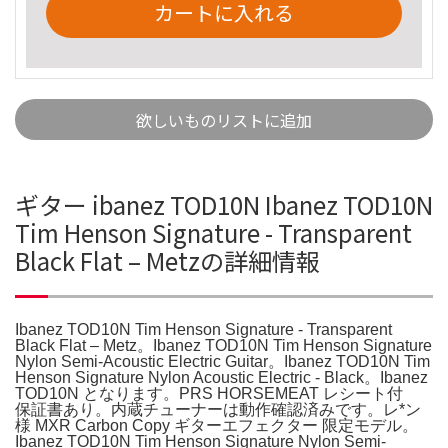
カートに入れる
欲しいものリストに追加
ギター ibanez TOD10N Ibanez TOD10N
Tim Henson Signature - Transparent
Black Flat – Metzの詳細情報
Ibanez TOD10N Tim Henson Signature - Transparent
Black Flat – Metz。Ibanez TOD10N Tim Henson Signature
Nylon Semi-Acoustic Electric Guitar。Ibanez TOD10N Tim
Henson Signature Nylon Acoustic Electric - Black。Ibanez
TOD10N となります。PRS HORSEMEAT レシート付
保証書あり。内蔵チューナーは動作確認済みです。レ*ン
様 MXR Carbon Copy ギターエフェクター 限定モデル。
Ibanez TOD10N Tim Henson Signature Nylon Semi-