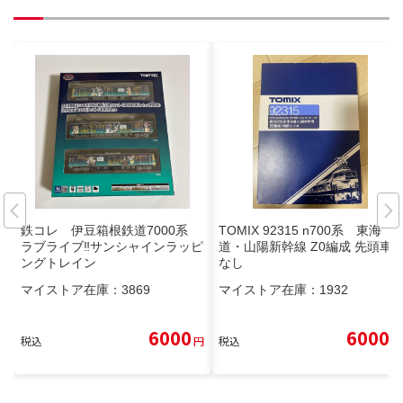
鉄コレ 伊豆箱根鉄道7000系
TOMIX 92315 n700系 東海
ラブライブ‼︎サンシャインラッピ
道・山陽新幹線 Z0編成 先頭車
ングトレイン
なし
マイストア在庫：
3869
マイストア在庫：
1932
6000
6000
税込
円
税込
円