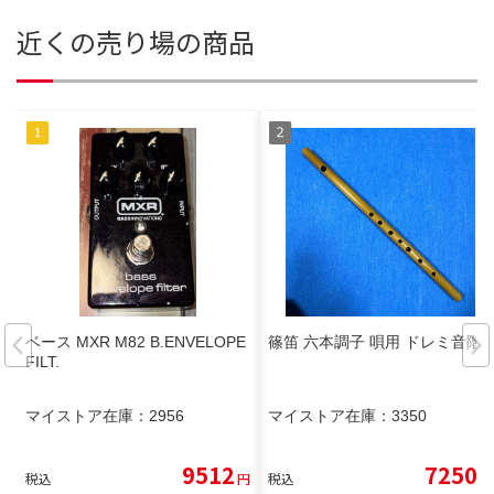
近くの売り場の商品
ベース MXR M82 B.ENVELOPE
篠笛 六本調子 唄用 ドレミ音階
FILT.
マイストア在庫：
2956
マイストア在庫：
3350
9512
7250
税込
円
税込
円