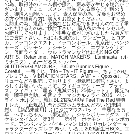
の為、取得時のアーム傷や擦れ、歪み等が生じる場合がご
ざいます。アミューズメント景品である事をご理解のう
え、御購入お願いします。 素人保管の為、完璧をお求め
の方や神経質な方は購入をお控え下ください。 すり替
え防止の為、返品・交換などは対応できませんのでご了承
いただける方のみご検討下さい。 購入後のキャンセルも
お断りしております。ご不明な点がございましたら購入前
にご質問下さい。 他にも鬼滅の刃、ワンピース、ヒロア
カ、ドラゴンクエスト、ドラゴンボール、東京卍リベンジ
ャーズ、ポケモン、デジモン、ゴジラ、エヴァンゲリオ
ン、仮面ライダー、ウルトラマンなど他にもKING OF
ARTIS、Relax time、MATCH MAKERS、Luminasta （ル
ミナスタ）、ぬーどるストッパー、
GLITTER&GLAMOURS、BiCute Bunnies Figure 、
Coreful 、一番くじ、Trio－Try－iT Figureー、ちょこのせ
プレミアム・VIBRATION STARS、AMP＋・Qposket 、フ
リューなどを販売しております。御気軽に御覧下さい。よ
ろしくお願いいたします。フィギュアシリーズ...プライ
ズ。フィギュア「座る『鬼滅の刃』25体セット」、限定特
典「嘴平伊之助。初音ミク マジカルミライ 2016 ペン
ライト ホルダー。韓国BL 幻惑の境界 Feel The Red 特典
トレカ。【正規品】恋と深空ホムラねんどろいど(未開
封)。【新品未使用】ふにぷにマウスパッド 華麗なる食
卓 へキルちゃん 〈限定品〉。ジャンボカードダス ポ
ケモンタイムス 第3号 第4号 ポケモン ジャンボカ
ード。アンパンマン バイキンマン 日めくりカレンダー キ
ャラクターグッズ レア 希少。いるま 2026誕生日BOX。エ
ヴァンゲリオン ローソン オリジナルアクリルブロッ