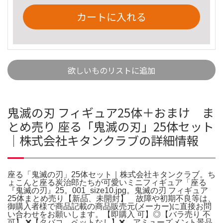
カートに入れる
欲しいものリストに追加
鬼滅の刃 フィギュア25体＋おまけ ま
とめ売り 座る「鬼滅の刃」25体セット
｜株式会社キタンクラブの詳細情報
座る「鬼滅の刃」25体セット｜株式会社キタンクラブ。ち
ょこんと座る炭治郎たちが可愛いミニフィギュア「座る
『鬼滅の刃』25。001_size10.jpg。鬼滅の刃 フィギュア
25体まとめ売り【新品、未開封】 故障や初期不良等は、
御購入者様で商品記載の商品販売元(メーカー)に直接お問
い合わせをお願いします。【即購入 可】◎【バラ売り 不
可】 ❌【タバコ、ペットなし】❌ アミューズメント景品