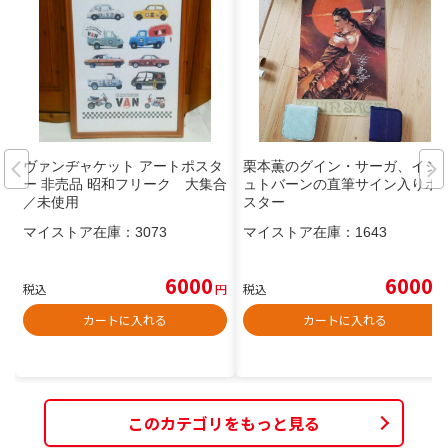
ヴァンヂャケット アートポスタ
栗本薫のグイン・サーガ、イシ
ー 非売品 昭和フリーク 大集合
ュトバーンの直筆サイン入りポ
／未使用
スター
マイストア在庫：
3073
マイストア在庫：
1643
6000
6000
税込
円
税込
円
カートに入れる
カートに入れる
このカテゴリをもっと見る