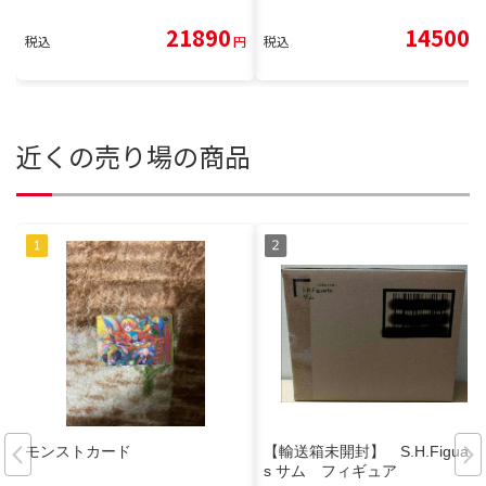
21890
14500
税込
円
税込
円
近くの売り場の商品
モンストカード
【輸送箱未開封】 S.H.Figuart
s サム フィギュア