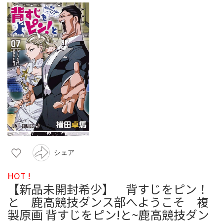
シェア
HOT !
【新品未開封希少】 背すじをピン！
と 鹿高競技ダンス部へようこそ 複
製原画 背すじをピン!と~鹿高競技ダン