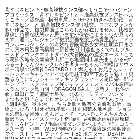
背すじをピン!と~鹿高競技ダンス部へようこそ~ 7 (ジャン
プコミックス。背すじをピン！と～鹿高競技ダンス部へよ
うこそ～／番外編 - 横田卓馬。STEP26 頂きへの挑戦」背
すじをピン！と 鹿高競技ダンス部 | 社交。コアなファンが
多い作品で、複製原画はこちらしか存在しません。比較的
原稿は綺麗な状態かと思いますが保管によるシワが見られ
ます。週刊少年ジャンプ複製原画複製原稿貴重品レアドラ
ゴンボールジョジョの奇妙な冒険電影少女鳥山明森田まさ
のり荒木飛呂彦高橋陽一原哲夫 江川達也ろくでなしブル
ースドラゴンクエストダイの大冒険花の慶次エース！こち
ら葛飾区亀有公園前派出所こち亀聖闘士星矢まじかる⭐︎タ
ルるートくんジャングルの王者ターちゃん♡神様はサウス
ポー暗黒の破壊神BASTARD！！燃える！お兄さんシティ
ーハンターキャッツアイ北条司桂正和宮下あきら魁！！男
塾るろうに剣心シャーマンキングワンピース尾田栄一郎ジ
ャンプフェスタジャンプ展ジャンプフェスティバル原画展
スラムダンク鳥山明「DRAGON BALL」原哲夫「北斗の
拳」車田正美「聖闘士星矢」北条司「シティーハンター」
まつもと泉「きまぐれオレンジ☆ロード」宮下あきら
「魁!!男塾」秋本治「こちら葛飾区亀有公園前派出所」高
橋よしひろ「銀牙-流れ星銀-」桂正和荒木飛呂彦「ジョジ
ョの奇妙な冒険」えんどコイチ「ついでにとんちんかん」
新沢基栄「ハイスクール！奇面組」#複製原画#複製原稿。
背すじをピン！と?鹿高競技ダンス部へようこそ?』コミッ
クス一覧｜少年。WJ50周年のジャンプ展限定の複製原画
です。ストリートファイターⅡ B2 ポスター。DEATH
NOTE B2ポスター 弥海砂 ☆ステッカー付き。目立つ部分