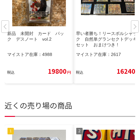
新品 未開封 カード パッ
早い者勝ち！リースボルシャッ
ク デスノート vol.2
ク 自然単グランセクトデッキ
セット おまけつき！
マイストア在庫：
4988
マイストア在庫：
2617
19800
16240
税込
円
税込
円
近くの売り場の商品