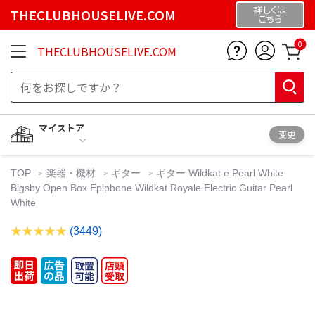
詳しくは
THECLUBHOUSELIVE.COM
こちら
0
THECLUBHOUSELIVE.COM
マイストア
変更
TOP
楽器・機材
ギター
ギター Wildkat e Pearl White
Bigsby Open Box Epiphone Wildkat Royale Electric Guitar Pearl
White
(3449)