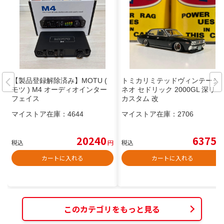
【製品登録解除済み】MOTU (
トミカリミテッドヴィンテージ
モツ ) M4 オーディオインター
ネオ セドリック 2000GL 深リム
フェイス
カスタム 改
マイストア在庫：
4644
マイストア在庫：
2706
20240
6375
税込
円
税込
円
カートに入れる
カートに入れる
このカテゴリをもっと見る