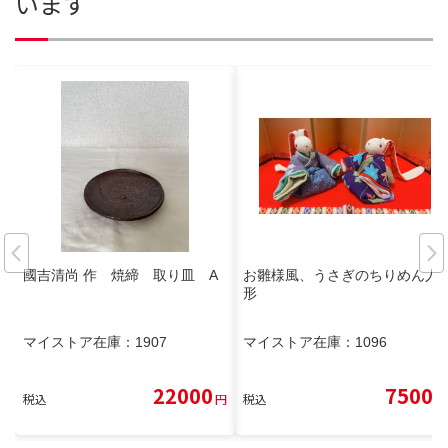
います
國吉清尚 作 焼締 取り皿 A
お雛様風、うさぎのちりめん人
形
マイストア在庫：
1907
マイストア在庫：
1096
22000
7500
税込
円
税込
円