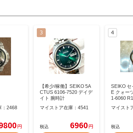
【希少/稼働】SEIKO 5A
SEIKO 
CTUS 6106-7520 デイデ
E クォー
イト 腕時計
1-6060 R
庫：
2468
マイストア在庫：
4541
マイスト
9800
6960
円
円
税込
税込