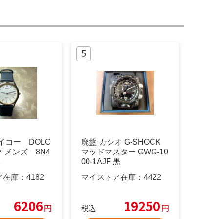
セイコー DOLC
廃盤 カシオ G-SHOCK
ツ メンズ 8N4
マッドマスター GWG-10
1
00-1AJF 黒
ア在庫：
4182
マイストア在庫：
4422
6206
19250
円
円
税込