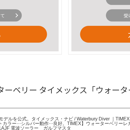
いて
受
る
ォーターベリー タイメックス「ウォー
メックス・ナビ / Waterbury Diver ｜TIMEX JOURNA
カラー···シルバー動作···良好。TIMEX】ウォーターベリ
B-1AJF 電波ソーラー ガルフマスタ