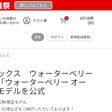
業祭
詳しくは
こちら
合計金額
ご利用案内
0
ゲスト様
0円
お問い合わせ
変更
ログイン
新規会員登録
を公式
イメックス ウォーターベリー
「ウォーターベリー オー
モデルを公式
.COM 限定モデル
の使い心地などをご紹介いただいております！