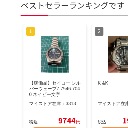
ベストセラーランキングです
【稼働品】セイコー シル
K &K
バーウェーブZ 7546-704
0 ネイビー文字
マイストア在庫：
3313
マイストア在
9744
1
円
税込
税込