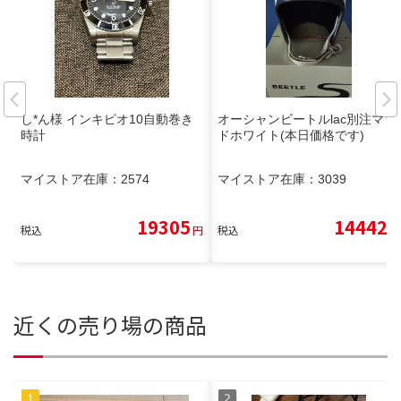
し*ん様 インキピオ10自動巻き
オーシャンビートルlac別注マッ
時計
ドホワイト(本日価格です)
マイストア在庫：
2574
マイストア在庫：
3039
19305
14442
税込
円
税込
円
近くの売り場の商品