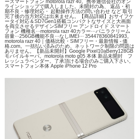
ースマートフォン motorola razr 40。携帯通信会社のオン
ラインショップで購入しました。未開封の為、 返品・初
期不良・修理対応・ 起動操作方法の問い合わせ など 取引
完了後の当方対応は出来ません。【商品詳細】おサイフケ
ータイ対応＆SD7Gen1搭載コンパクトなサイズと大画面
を両立させるデザインSIMフリー アンドロイド スマート
フォン 機種名···motorola razr 40カラー···バニラクリーム
容量···256GB機能不良···なしIMEI··· 354478360841993。
motorola razr 40｜価格比較・SIMフリー・最新情報 - 価
格.com。一括払い済みのため、ネットワーク制限の問題は
ありません。【新品未開封】Google Pixel10aBerry128GB
モバイルキーパ。motorola moto g05 本体 新品未開封 フ
レッシュラベンダー。了承頂ける場合のみご購入下さい。
スマートフォン本体 Apple iPhone 12 Pro