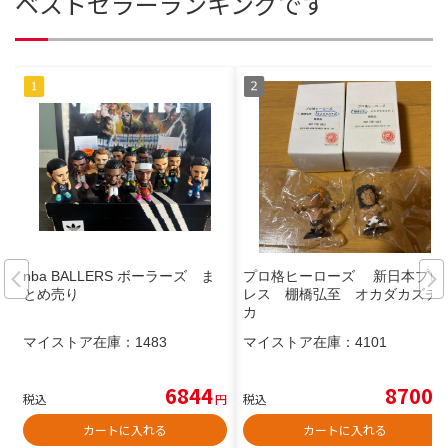
ベストセラーランキングです
nba BALLERS ボーラーズ ま
プロ格ヒーローズ 新日本プロ
とめ売り
レス 棚橋弘至 オカダカズチ
カ
マイストア在庫：
1483
マイストア在庫：
4101
6844
8700
税込
円
税込
円
カートに入れる
カートに入れる