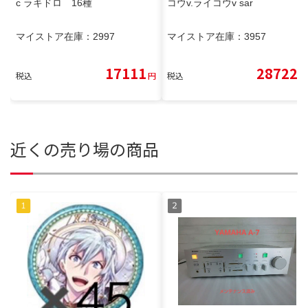
c ラキドロ 16種
コウv.ライコウv sar
マイストア在庫：
2997
マイストア在庫：
3957
17111
28722
税込
円
税込
円
近くの売り場の商品