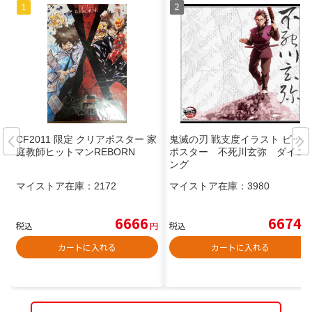
CF2011 限定 クリアポスター 家
鬼滅の刃 戦支度イラスト ビッグ
庭教師ヒットマンREBORN
ポスター 不死川玄弥 ダイニ
ング
マイストア在庫：
2172
マイストア在庫：
3980
6666
6674
税込
円
税込
円
カートに入れる
カートに入れる