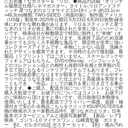
にお邪魔！なポスター＆『リロ。◆商品の詳細『オリジナ
ル版限定仕様/シネマポスター』タイトル:リロアンドステ
ィッチ 星つなぎのエリオサイズ:13×19インチ (約33.1cｍ
×48.3cm)種類: TWO-SIDED（両面印刷） 制作国:アメリカ
（US版）製造年:2025年公開日:5月23日 6月20日状態:縁全
体にわずかな擦れ傷があります。リロ＆スティッチと星つ
なぎのエリオが表と裏に印刷された非常に珍しいバージョ
ンです。映画会社が枚数限定で特別に制作した“本物“（オ
リジナル）のポスターになります。生産終了品のため流通
量がとても少なく入手困難な逸品で、限定性が非常に強い
コレクターズアイテムです。本物にしかない品質、洗練さ
れたデザインを鑑賞できます。※当時のもので復刻版、複
製品（リプリント）ではございません。スチールブックや
フィギュアはもちろん、DVDやBlu-ray、パンフレットな
どのコレクション品との相性も抜群!!存在感と世界観の引
き立て役にもなるインテリアアイテムでもあります。フレ
ームが別途必要になりますが額装することでホテルやギャ
ラリーのような引き締まった仕上がりと高級感を実現する
こともでき、『作品』としての魅力を更に引き立てる事が
できます。◆ご購入、配送方法についてコメントなしで即
購入大歓迎です。お値下げについてはコメント、お値下げ
のご依頼から頂けますと幸いです。佐川急便/日本郵便を
使用いたします。匿名配送でプライバシー保護、追跡・補
償付きで安心!!↓全商品こちらをクリック#SUIPOSTERS本
物の映画ポスター多数出品中!!。星つなぎのエリオ』日本
版本ポスタービジュアルと場面写真解禁。【新品・レア】
映画『 ゴジラ−1.0 マイナスワン 』山崎貴監修 ポスタ
ー B2。ゼルダの伝説 ポスター セット。【B1・痛み汚れ