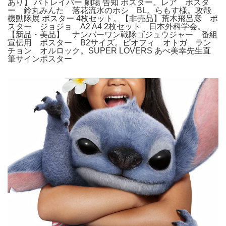
あり】 パトレイバー 劇場 告知 ポスター。レア ポスタ
ー 鈴丸みんた 落花流水のホシ BL。らもす様。攻殻
機動隊展 ポスター 4枚セット。【非売品】荒木飛呂彦 ポ
スター ジョジョ A2 A4 2枚セット 日本外科学会。
【新品・美品】 ナンバーワン戦隊ゴジュウジャー 番組
宣伝用 ポスター B2サイズ。ピオフィ オトガ ラン
チョン オルロック。SUPER LOVERS あべ美幸先生直
筆サインポスター