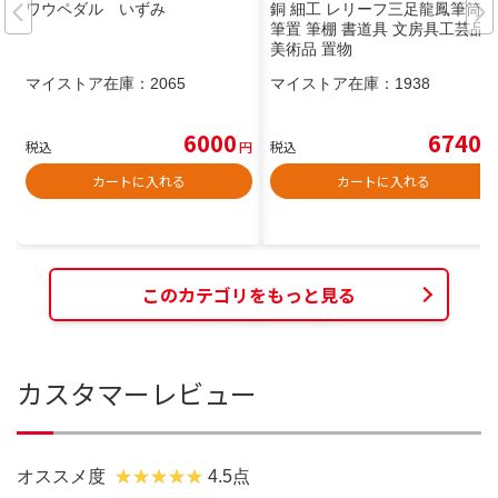
ワウペダル いずみ
銅 細工 レリーフ三足龍鳳筆筒
筆置 筆棚 書道具 文房具工芸品
美術品 置物
マイストア在庫：
2065
マイストア在庫：
1938
6000
6740
税込
円
税込
円
カートに入れる
カートに入れる
このカテゴリをもっと見る
カスタマーレビュー
オススメ度
4.5点