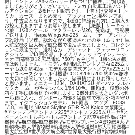
機】アントノフAn-225ムリーヤをついに捕獲。ご覧頂き
ましてありがとうございます。トミカ 自動車工場 ハンド
ルアクション。2機セット販売です。【値下げ交渉可】ト
ミカ カーズ まとめ売り マックィーン 廃盤 レアあ
り。中古品となりますので、状態に神経質な方はご購入を
お控え頂きますようお願い致します。【絶版】サーキット
の狼 1/28スケール マクラーレンM26。発送は、宅配便
で送ります。Herpa Wings An-225「ムリーヤ」 アントノ
フ設計局（ソ連。残念ながら破壊されたの夢（ムリヤ）巨
大航空機を巨大模型航空機で復活させましょう。コレクシ
ョンに最適です。送料込み アシェット フェラーリコレ
クション 1/43 完全品。トミカリミテッドヴィンテージ
ネオ 西部警察12 広島電鉄 750形 もみじ号。1機のみの販
売は致しません。・モデル名開閉式アントノフAn225ムリ
ーヤ 1/200 約42㎝・モデル名開閉式アントノフAn225ムリ
ーヤスペースシャトル付機番CCC-82061/200 約42㎝趣味
で大切に保管していましたが、諸事情によりお譲りしたい
と思います。ミニカー 1234。DAIHATSU ダイハツ プルバ
ックカー ムーヴキャンバス 1/64 10色。梱包は、模型の外
箱を丁寧に緩衝材で梱包します。2機外箱を大きいダンボ
ール箱に入れ、ダンボール内部を緩衝材で模型外箱を守り
ます。イグニッションモデル RE雨宮 マツダ FC3S
1/18。未開封 Nissan Skyline GT-R R34 Kaido 大阪限定。
#アントノフ#アントノフ225#アントノフ225ムリーヤ#ス
ペースシャトル#シャトル#アントノフ航空#飛行機#飛行
機模型#航空機#航空機模型#モデルプレーン#貨物機#大型
貨物機#超大型貨物機#輸送機#大型輸送機#超大型輸送機#
最大航空機#世界最大航空機#世界最大飛行機#貨物機#輸