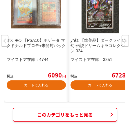
ポケモン【PSA10】ホゲータ マ
y*i様 【準美品】ダークライ CP5
クドナルドプロモ+未開封パック
幻·伝説ドリームキラコレクショ
ン 024
マイストア在庫：
4744
マイストア在庫：
3351
6090
6728
税込
円
税込
円
カートに入れる
カートに入れる
このカテゴリをもっと見る