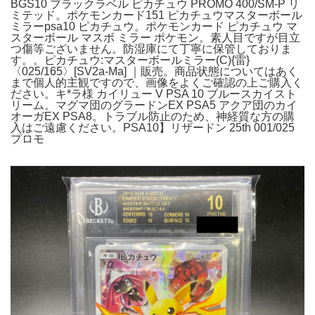
BGS10 ブラックラベル ピカチュウ PROMO 400/SM-P リ
ミテッド。ポケモンカード151 ピカチュウマスターボール
ミラーpsa10 ピカチュウ。ポケモンカード ピカチュウ マ
スターボール マスボ ミラー ポケモン。素人目ですが目立
つ傷等ございません。防湿庫にて丁寧に保管しておりま
す。。ピカチュウ:マスターボールミラー(C){雷}
〈025/165〉[SV2a-Ma] ｜販売。商品状態についてはあく
まで個人的主観ですので、画像をよくご確認の上ご購入く
ださい。キ*ラ様 カイリュー V PSA 10 ブルースカイスト
リーム。マグマ団のグラードンEX PSA5 アクア団のカイ
オーガEX PSA8。トラブル防止のため、神経質な方の購
入はご遠慮ください。PSA10】リザードン 25th 001/025
プロモ