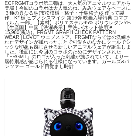
ECFRGMTコラボ第二弾は、大人気のアニマルウェアから
登場！今回のコラボは大人気のねこみみウェアをベースに
３種の異なる柄(市松模様・格子・千鳥格子)を使って製
作。K*i様 ヒプノシスマイク 第16弾 映画入場特典 コマフ
ィルム 一郎。【素材】ポリエステル95% ポリウレタン5%
【生産国】中国【洗濯表示】手洗い(ネット使用)¥
15,980(税込)。FRGMT GRAPH CHECK PATTERN
WEAR | LOVOT ウェブストア。FRGMTならではの洗練さ
れたデザインが加わったことで可愛さのなかにクールでシ
ックな印象も感じさせる新しいアニマルウェアが誕生しま
した。後面には今回のコラボのためにデザインされた
「FRGMT」のロゴが入った刺繍が施されていて、より一
層特別感が感じられる仕様になっています。ガールズ&パ
ンツァー ゴールド目覚まし時計