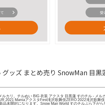
いて
受
る
い グッズ まとめ売り SnowMan 
メルカリ。チルぬい BIG 衣装 アクスタ 目黒蓮 すのチル - メルカリ
OUR 2021 ManiaアクスタFest滝沢歌舞伎ZERO 2022滝
開封になります。Snow Man World すのチルぶら下がら