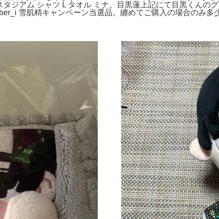
OR 国立スタジアム シャツ L タオル ミナ。目黒蓮上記にて目黒
er_i 雪肌精キャンペーン当選品。纏めてご購入の場合のみ多少で