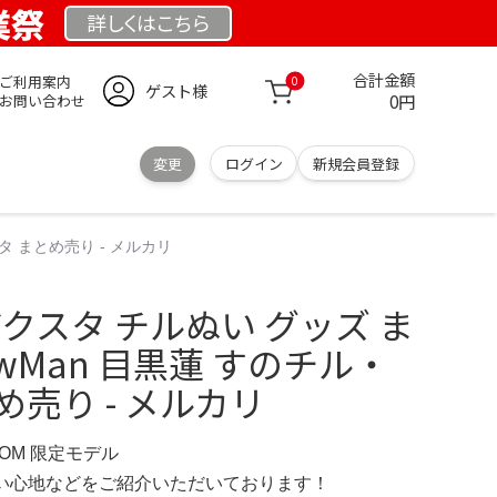
業祭
詳しくは
こちら
合計金額
ご利用案内
0
ゲスト様
0円
お問い合わせ
変更
ログイン
新規会員登録
タ まとめ売り - メルカリ
アクスタ チルぬい グッズ ま
wMan 目黒蓮 すのチル・
め売り - メルカリ
.COM 限定モデル
の使い心地などをご紹介いただいております！