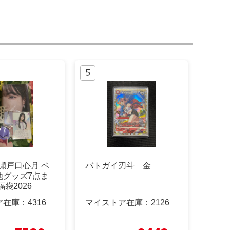
 瀬戸口心月 ペ
バトガイ刃斗 金
他グッズ7点ま
福袋2026
ア在庫：
4316
マイストア在庫：
2126