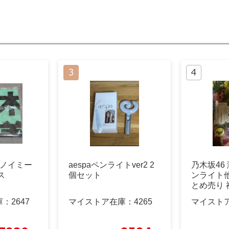
 ノイミー
aespaペンライトver2 2
乃木坂46
ス
個セット
ンライト
とめ売り 
庫：
2647
マイストア在庫：
4265
マイスト