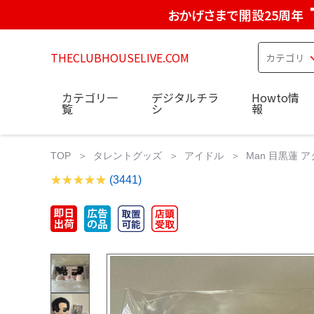
おかげさまで開設25周年
THECLUBHOUSELIVE.COM
カテゴリ一
デジタルチラ
Howto情
覧
シ
報
TOP
タレントグッズ
アイドル
Man 目黒蓮 
(3441)