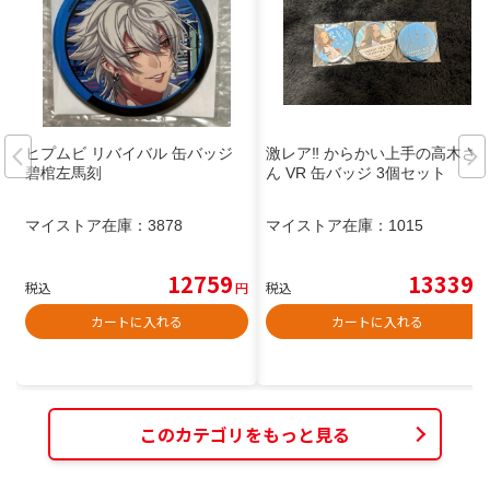
ヒプムビ リバイバル 缶バッジ
激レア‼️ からかい上手の高木さ
碧棺左馬刻
ん VR 缶バッジ 3個セット
マイストア在庫：
3878
マイストア在庫：
1015
12759
13339
税込
円
税込
円
カートに入れる
カートに入れる
このカテゴリをもっと見る