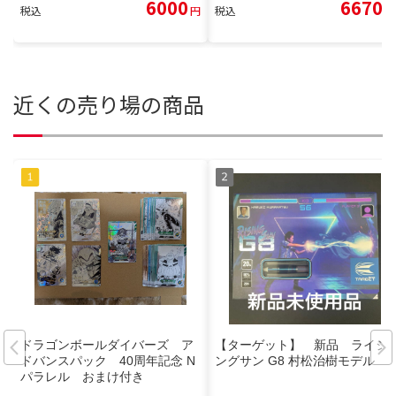
6000
6670
税込
円
税込
円
近くの売り場の商品
ドラゴンボールダイバーズ ア
【ターゲット】 新品 ライジ
ドバンスパック 40周年記念 N
ングサン G8 村松治樹モデル
パラレル おまけ付き