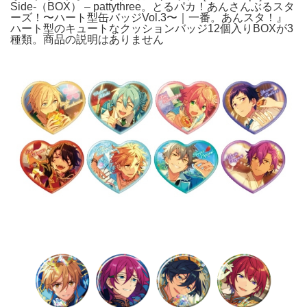
Side-（BOX） – pattythree。とるパカ！あんさんぶるスタ
ーズ！〜ハート型缶バッジVol.3〜｜一番。あんスタ！』
ハート型のキュートなクッションバッジ12個入りBOXが3
種類。商品の説明はありません