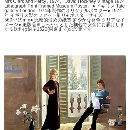
Mrs Clark and Percy', 1974。David Hockney Vintage 1974
Lithograph Print Framed Museum Poster。● イギリス Tate
gallery-London 1974年制作のオリジナルポスター● 1974
年 イギリス製オフセット刷り● ポスターサイズ
560×719mm● 比較的薄めの紙質,鮮やかな発色,クリアなイ
メージ● 絶版品※しっかりとした梱包で安全にお届けしま
す※送料は約￥1620(東京まで)の設定です