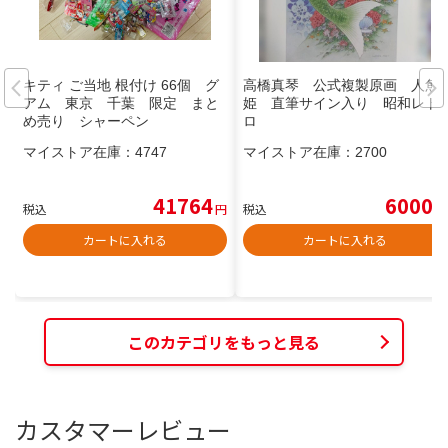
キティ ご当地 根付け 66個 グ
高橋真琴 公式複製原画 人魚
アム 東京 千葉 限定 まと
姫 直筆サイン入り 昭和レト
め売り シャーペン
ロ
マイストア在庫：
4747
マイストア在庫：
2700
41764
6000
税込
円
税込
円
カートに入れる
カートに入れる
このカテゴリをもっと見る
カスタマーレビュー