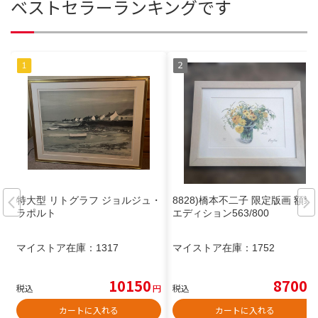
ベストセラーランキングです
特大型 リトグラフ ジョルジュ・
8828)橋本不二子 限定版画 額装
ラポルト
エディション563/800
マイストア在庫：
1317
マイストア在庫：
1752
10150
8700
税込
円
税込
円
カートに入れる
カートに入れる